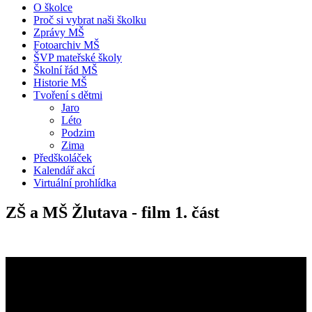
O školce
Proč si vybrat naši školku
Zprávy MŠ
Fotoarchiv MŠ
ŠVP mateřské školy
Školní řád MŠ
Historie MŠ
Tvoření s dětmi
Jaro
Léto
Podzim
Zima
Předškoláček
Kalendář akcí
Virtuální prohlídka
ZŠ a MŠ Žlutava - film 1. část