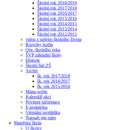
Školní rok 2018⁄2019
Školní.rok 2017⁄2018
Školní rok 2016⁄2017
Školní rok 2015⁄2016
Školní rok 2014⁄2015
Školní rok 2013⁄2014
Školní rok 2012⁄2013
videa z našeho školního života
Rozvrhy hodin
Org. školního roku
ŠVP základní školy
Historie
Školní řád ZŠ
Archiv
šk. rok 2017⁄2018
šk. rok 2016⁄2017
šk. rok 2015⁄2016
Mapa webu
Kalendář akcí
Povinné informace
E-podatelna
Virtuální prohlídka
Napsali jste nám
Mateřská škola
O školce