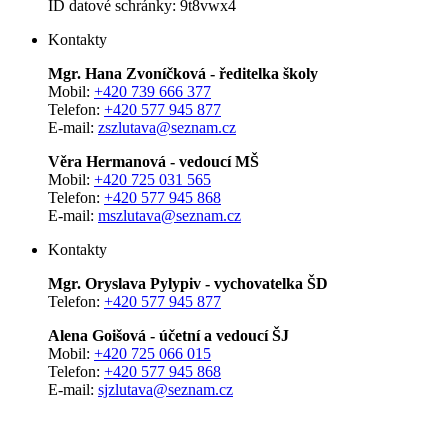
ID datové schránky: 9t8vwx4
Kontakty
Mgr. Hana Zvoníčková - ředitelka školy
Mobil:
+420 739 666 377
Telefon:
+420 577 945 877
E-mail:
zszlutava@seznam.cz
Věra Hermanová - vedoucí MŠ
Mobil:
+420 725 031 565
Telefon:
+420 577 945 868
E-mail:
mszlutava@seznam.cz
Kontakty
Mgr. Oryslava Pylypiv - vychovatelka ŠD
Telefon:
+420 577 945 877
Alena Goišová - účetní a vedoucí ŠJ
Mobil:
+420 725 066 015
Telefon:
+420 577 945 868
E-mail:
sjzlutava@seznam.cz