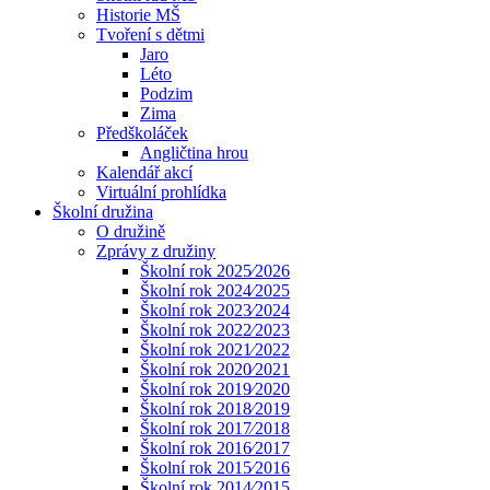
Historie MŠ
Tvoření s dětmi
Jaro
Léto
Podzim
Zima
Předškoláček
Angličtina hrou
Kalendář akcí
Virtuální prohlídka
Školní družina
O družině
Zprávy z družiny
Školní rok 2025⁄2026
Školní rok 2024⁄2025
Školní rok 2023⁄2024
Školní rok 2022⁄2023
Školní rok 2021⁄2022
Školní rok 2020⁄2021
Školní rok 2019⁄2020
Školní rok 2018⁄2019
Školní rok 2017⁄2018
Školní rok 2016⁄2017
Školní rok 2015⁄2016
Školní rok 2014⁄2015