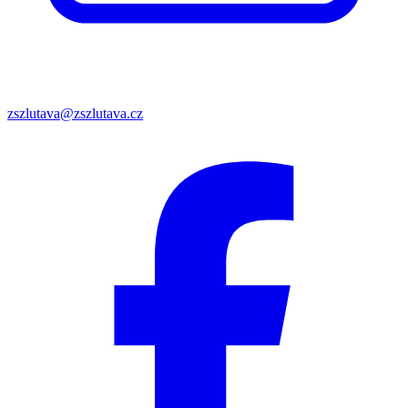
zszlutava@zszlutava.cz