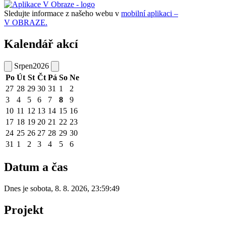
Sledujte informace z našeho webu v
mobilní aplikaci –
V OBRAZE.
Kalendář akcí
Srpen
2026
Po
Út
St
Čt
Pá
So
Ne
27
28
29
30
31
1
2
3
4
5
6
7
8
9
10
11
12
13
14
15
16
17
18
19
20
21
22
23
24
25
26
27
28
29
30
31
1
2
3
4
5
6
Datum a čas
Dnes je
sobota
,
8. 8. 2026
,
23:59:49
Projekt