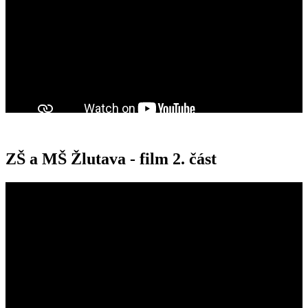
ZŠ a MŠ Žlutava - film 2. část