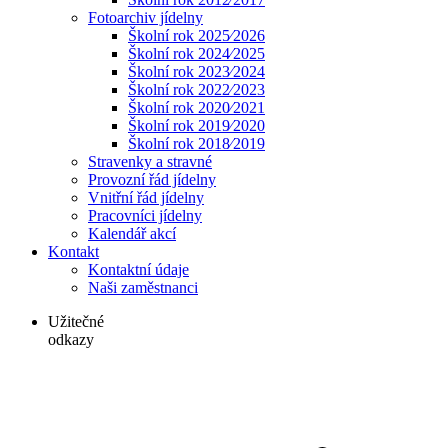
Fotoarchiv jídelny
Školní rok 2025⁄2026
Školní rok 2024⁄2025
Školní rok 2023⁄2024
Školní rok 2022⁄2023
Školní rok 2020⁄2021
Školní rok 2019⁄2020
Školní rok 2018⁄2019
Stravenky a stravné
Provozní řád jídelny
Vnitřní řád jídelny
Pracovníci jídelny
Kalendář akcí
Kontakt
Kontaktní údaje
Naši zaměstnanci
Užitečné
odkazy