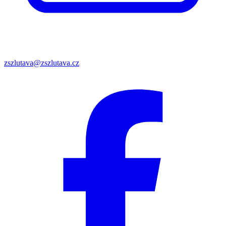
zszlutava@zszlutava.cz