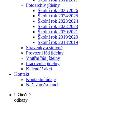
Fotoarchiv jídelny
Školní rok 2025⁄2026
Školní rok 2024⁄2025
Školní rok 2023⁄2024
Školní rok 2022⁄2023
Školní rok 2020⁄2021
Školní rok 2019⁄2020
Školní rok 2018⁄2019
Stravenky a stravné
Provozní řád jídelny
Vnitřní řád jídelny
Pracovníci jídelny
Kalendář akcí
Kontakt
Kontaktní údaje
Naši zaměstnanci
Užitečné
odkazy