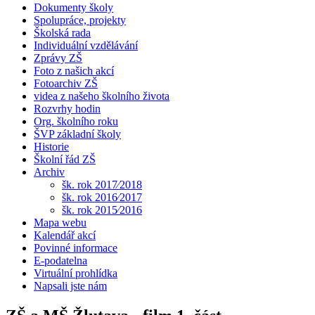
Dokumenty školy
Spolupráce, projekty
Školská rada
Individuální vzdělávání
Zprávy ZŠ
Foto z našich akcí
Fotoarchiv ZŠ
videa z našeho školního života
Rozvrhy hodin
Org. školního roku
ŠVP základní školy
Historie
Školní řád ZŠ
Archiv
šk. rok 2017⁄2018
šk. rok 2016⁄2017
šk. rok 2015⁄2016
Mapa webu
Kalendář akcí
Povinné informace
E-podatelna
Virtuální prohlídka
Napsali jste nám