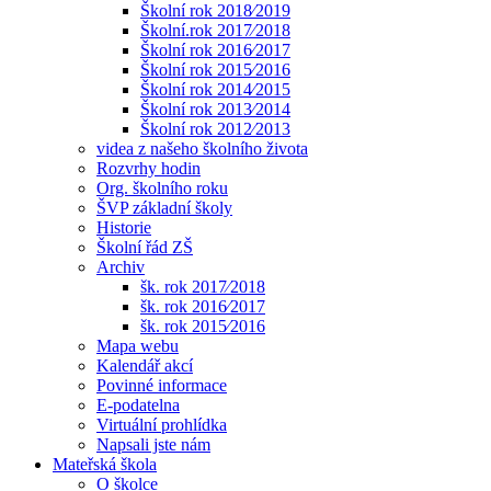
Školní rok 2018⁄2019
Školní.rok 2017⁄2018
Školní rok 2016⁄2017
Školní rok 2015⁄2016
Školní rok 2014⁄2015
Školní rok 2013⁄2014
Školní rok 2012⁄2013
videa z našeho školního života
Rozvrhy hodin
Org. školního roku
ŠVP základní školy
Historie
Školní řád ZŠ
Archiv
šk. rok 2017⁄2018
šk. rok 2016⁄2017
šk. rok 2015⁄2016
Mapa webu
Kalendář akcí
Povinné informace
E-podatelna
Virtuální prohlídka
Napsali jste nám
Mateřská škola
O školce