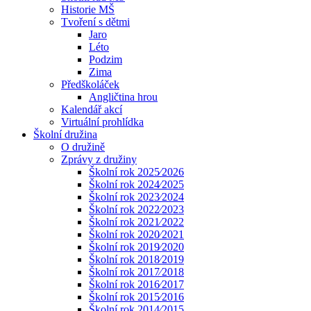
Historie MŠ
Tvoření s dětmi
Jaro
Léto
Podzim
Zima
Předškoláček
Angličtina hrou
Kalendář akcí
Virtuální prohlídka
Školní družina
O družině
Zprávy z družiny
Školní rok 2025⁄2026
Školní rok 2024⁄2025
Školní rok 2023⁄2024
Školní rok 2022⁄2023
Školní rok 2021⁄2022
Školní rok 2020⁄2021
Školní rok 2019⁄2020
Školní rok 2018⁄2019
Školní rok 2017⁄2018
Školní rok 2016⁄2017
Školní rok 2015⁄2016
Školní rok 2014⁄2015