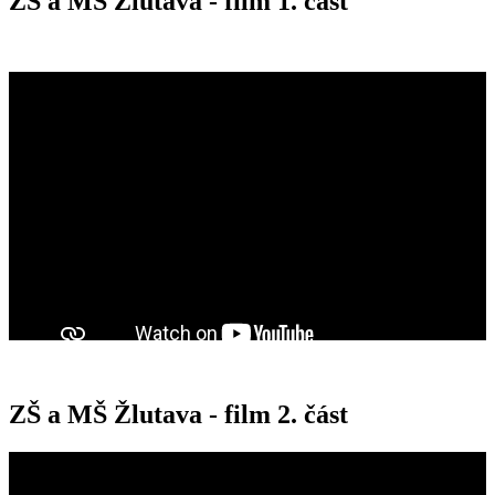
ZŠ a MŠ Žlutava - film 1. část
ZŠ a MŠ Žlutava - film 2. část