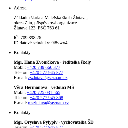
Adresa
Základní škola a Mateřská škola Žlutava,
okres Zlín, příspěvková organizace
Žlutava 123, PSČ 763 61
IČ: 709 898 26
ID datové schránky: 9t8vwx4
Kontakty
Mgr. Hana Zvoníčková - ředitelka školy
Mobil:
+420 739 666 377
Telefon:
+420 577 945 877
E-mail:
zszlutava@seznam.cz
Věra Hermanová - vedoucí MŠ
Mobil:
+420 725 031 565
Telefon:
+420 577 945 868
E-mail:
mszlutava@seznam.cz
Kontakty
Mgr. Oryslava Pylypiv - vychovatelka ŠD
Telefon:
+420 577 945 877