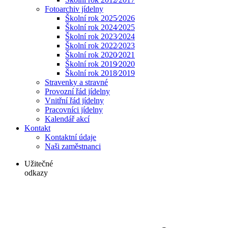
Fotoarchiv jídelny
Školní rok 2025⁄2026
Školní rok 2024⁄2025
Školní rok 2023⁄2024
Školní rok 2022⁄2023
Školní rok 2020⁄2021
Školní rok 2019⁄2020
Školní rok 2018⁄2019
Stravenky a stravné
Provozní řád jídelny
Vnitřní řád jídelny
Pracovníci jídelny
Kalendář akcí
Kontakt
Kontaktní údaje
Naši zaměstnanci
Užitečné
odkazy