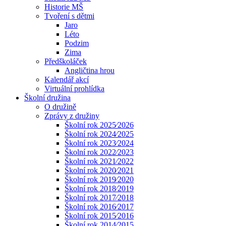
Historie MŠ
Tvoření s dětmi
Jaro
Léto
Podzim
Zima
Předškoláček
Angličtina hrou
Kalendář akcí
Virtuální prohlídka
Školní družina
O družině
Zprávy z družiny
Školní rok 2025⁄2026
Školní rok 2024⁄2025
Školní rok 2023⁄2024
Školní rok 2022⁄2023
Školní rok 2021⁄2022
Školní rok 2020⁄2021
Školní rok 2019⁄2020
Školní rok 2018⁄2019
Školní rok 2017⁄2018
Školní rok 2016⁄2017
Školní rok 2015⁄2016
Školní rok 2014⁄2015