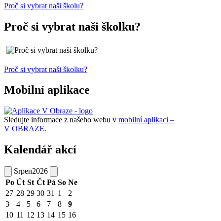
Proč si vybrat naši školu?
Proč si vybrat naši školku?
Proč si vybrat naši školku?
Mobilní aplikace
Sledujte informace z našeho webu v
mobilní aplikaci –
V OBRAZE.
Kalendář akcí
Srpen
2026
Po
Út
St
Čt
Pá
So
Ne
27
28
29
30
31
1
2
3
4
5
6
7
8
9
10
11
12
13
14
15
16