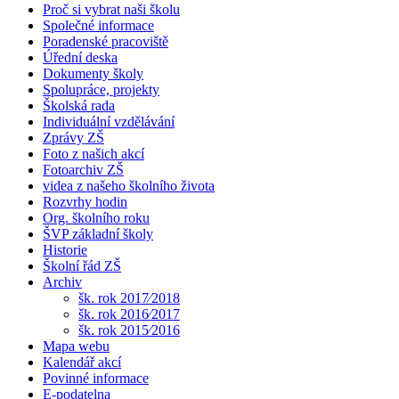
Proč si vybrat naši školu
Společné informace
Poradenské pracoviště
Úřední deska
Dokumenty školy
Spolupráce, projekty
Školská rada
Individuální vzdělávání
Zprávy ZŠ
Foto z našich akcí
Fotoarchiv ZŠ
videa z našeho školního života
Rozvrhy hodin
Org. školního roku
ŠVP základní školy
Historie
Školní řád ZŠ
Archiv
šk. rok 2017⁄2018
šk. rok 2016⁄2017
šk. rok 2015⁄2016
Mapa webu
Kalendář akcí
Povinné informace
E-podatelna