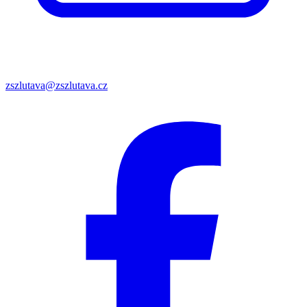
zszlutava@zszlutava.cz