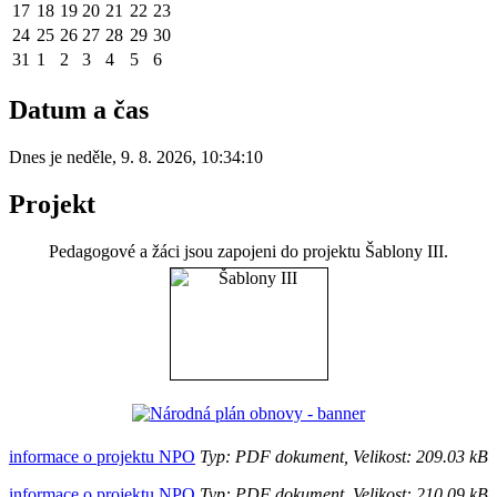
17
18
19
20
21
22
23
24
25
26
27
28
29
30
31
1
2
3
4
5
6
Datum a čas
Dnes je
neděle
,
9. 8. 2026
,
10:34:10
Projekt
Pedagogové a žáci jsou zapojeni do projektu Šablony III.
informace o projektu NPO
Typ: PDF dokument, Velikost: 209.03 kB
informace o projektu NPO
Typ: PDF dokument, Velikost: 210.09 kB