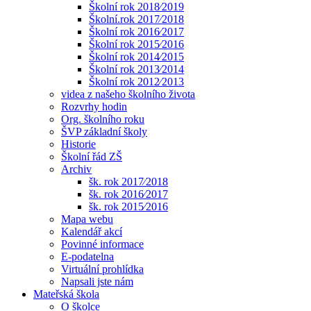
Školní rok 2018⁄2019
Školní.rok 2017⁄2018
Školní rok 2016⁄2017
Školní rok 2015⁄2016
Školní rok 2014⁄2015
Školní rok 2013⁄2014
Školní rok 2012⁄2013
videa z našeho školního života
Rozvrhy hodin
Org. školního roku
ŠVP základní školy
Historie
Školní řád ZŠ
Archiv
šk. rok 2017⁄2018
šk. rok 2016⁄2017
šk. rok 2015⁄2016
Mapa webu
Kalendář akcí
Povinné informace
E-podatelna
Virtuální prohlídka
Napsali jste nám
Mateřská škola
O školce