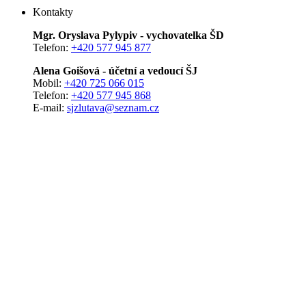
Kontakty
Mgr. Oryslava Pylypiv - vychovatelka ŠD
Telefon:
+420 577 945 877
Alena Goišová - účetní a vedoucí ŠJ
Mobil:
+420 725 066 015
Telefon:
+420 577 945 868
E-mail:
sjzlutava@seznam.cz