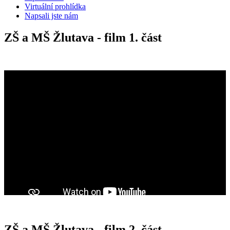
Virtuální prohlídka
Napsali jste nám
ZŠ a MŠ Žlutava - film 1. část
ZŠ a MŠ Žlutava - film 2. část