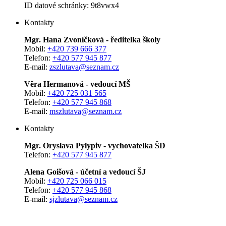
ID datové schránky: 9t8vwx4
Kontakty
Mgr. Hana Zvoníčková - ředitelka školy
Mobil:
+420 739 666 377
Telefon:
+420 577 945 877
E-mail:
zszlutava@seznam.cz
Věra Hermanová - vedoucí MŠ
Mobil:
+420 725 031 565
Telefon:
+420 577 945 868
E-mail:
mszlutava@seznam.cz
Kontakty
Mgr. Oryslava Pylypiv - vychovatelka ŠD
Telefon:
+420 577 945 877
Alena Goišová - účetní a vedoucí ŠJ
Mobil:
+420 725 066 015
Telefon:
+420 577 945 868
E-mail:
sjzlutava@seznam.cz