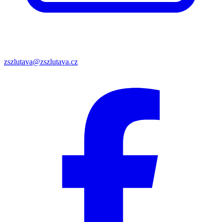
zszlutava@zszlutava.cz