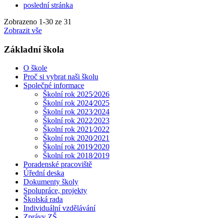
poslední stránka
Zobrazeno
1
-
30
ze 31
Zobrazit vše
Základní škola
O škole
Proč si vybrat naši školu
Společné informace
Školní rok 2025⁄2026
Školní rok 2024⁄2025
Školní rok 2023⁄2024
Školní rok 2022⁄2023
Školní rok 2021⁄2022
Školní rok 2020⁄2021
Školní rok 2019⁄2020
Školní rok 2018⁄2019
Poradenské pracoviště
Úřední deska
Dokumenty školy
Spolupráce, projekty
Školská rada
Individuální vzdělávání
Zprávy ZŠ