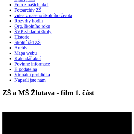
Foto z našich akcí
Fotoarchiv ZŠ
videa z našeho školního života
Rozvrhy hodin
Org. školního roku
ŠVP základní školy
Historie
Školní řád ZŠ
Archiv
Mapa webu
Kalendář akcí
Povinné informace
E-podatelna
Virtuální prohlídka
Napsali jste nám
ZŠ a MŠ Žlutava - film 1. část