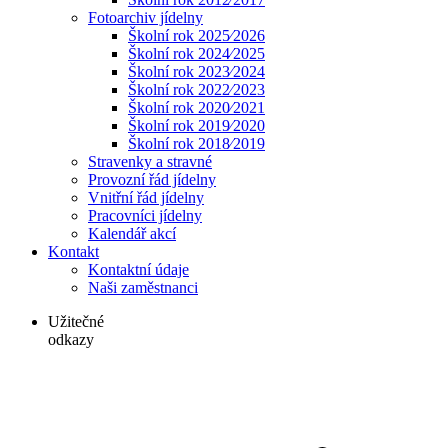
Fotoarchiv jídelny
Školní rok 2025⁄2026
Školní rok 2024⁄2025
Školní rok 2023⁄2024
Školní rok 2022⁄2023
Školní rok 2020⁄2021
Školní rok 2019⁄2020
Školní rok 2018⁄2019
Stravenky a stravné
Provozní řád jídelny
Vnitřní řád jídelny
Pracovníci jídelny
Kalendář akcí
Kontakt
Kontaktní údaje
Naši zaměstnanci
Užitečné
odkazy