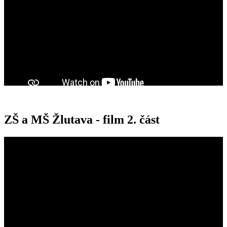
ZŠ a MŠ Žlutava - film 2. část