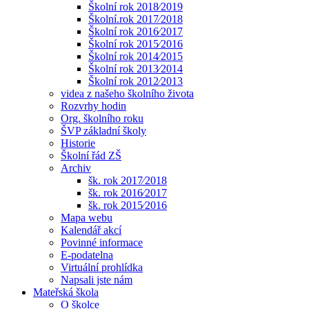
Školní rok 2018⁄2019
Školní.rok 2017⁄2018
Školní rok 2016⁄2017
Školní rok 2015⁄2016
Školní rok 2014⁄2015
Školní rok 2013⁄2014
Školní rok 2012⁄2013
videa z našeho školního života
Rozvrhy hodin
Org. školního roku
ŠVP základní školy
Historie
Školní řád ZŠ
Archiv
šk. rok 2017⁄2018
šk. rok 2016⁄2017
šk. rok 2015⁄2016
Mapa webu
Kalendář akcí
Povinné informace
E-podatelna
Virtuální prohlídka
Napsali jste nám
Mateřská škola
O školce