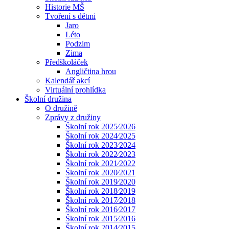
Historie MŠ
Tvoření s dětmi
Jaro
Léto
Podzim
Zima
Předškoláček
Angličtina hrou
Kalendář akcí
Virtuální prohlídka
Školní družina
O družině
Zprávy z družiny
Školní rok 2025⁄2026
Školní rok 2024⁄2025
Školní rok 2023⁄2024
Školní rok 2022⁄2023
Školní rok 2021⁄2022
Školní rok 2020⁄2021
Školní rok 2019⁄2020
Školní rok 2018⁄2019
Školní rok 2017⁄2018
Školní rok 2016⁄2017
Školní rok 2015⁄2016
Školní rok 2014⁄2015