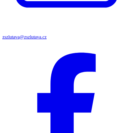
zszlutava@zszlutava.cz