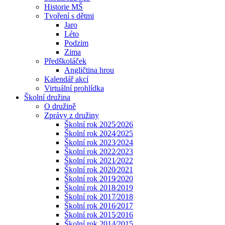
Historie MŠ
Tvoření s dětmi
Jaro
Léto
Podzim
Zima
Předškoláček
Angličtina hrou
Kalendář akcí
Virtuální prohlídka
Školní družina
O družině
Zprávy z družiny
Školní rok 2025⁄2026
Školní rok 2024⁄2025
Školní rok 2023⁄2024
Školní rok 2022⁄2023
Školní rok 2021⁄2022
Školní rok 2020⁄2021
Školní rok 2019⁄2020
Školní rok 2018⁄2019
Školní rok 2017⁄2018
Školní rok 2016⁄2017
Školní rok 2015⁄2016
Školní rok 2014⁄2015