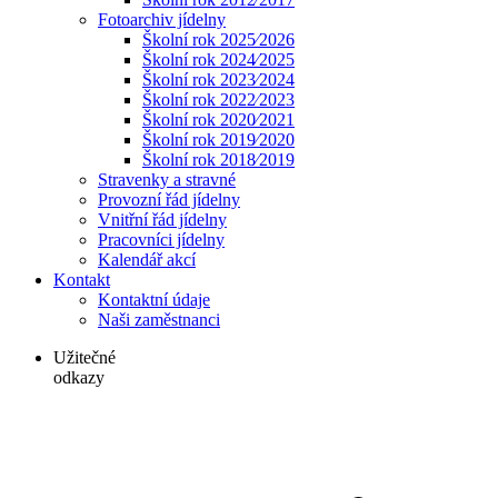
Fotoarchiv jídelny
Školní rok 2025⁄2026
Školní rok 2024⁄2025
Školní rok 2023⁄2024
Školní rok 2022⁄2023
Školní rok 2020⁄2021
Školní rok 2019⁄2020
Školní rok 2018⁄2019
Stravenky a stravné
Provozní řád jídelny
Vnitřní řád jídelny
Pracovníci jídelny
Kalendář akcí
Kontakt
Kontaktní údaje
Naši zaměstnanci
Užitečné
odkazy