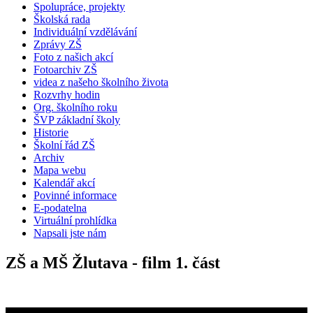
Spolupráce, projekty
Školská rada
Individuální vzdělávání
Zprávy ZŠ
Foto z našich akcí
Fotoarchiv ZŠ
videa z našeho školního života
Rozvrhy hodin
Org. školního roku
ŠVP základní školy
Historie
Školní řád ZŠ
Archiv
Mapa webu
Kalendář akcí
Povinné informace
E-podatelna
Virtuální prohlídka
Napsali jste nám
ZŠ a MŠ Žlutava - film 1. část