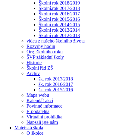
Školní rok 2018⁄2019
Školní.rok 2017⁄2018
Školní rok 2016⁄2017
Školní rok 2015⁄2016
Školní rok 2014⁄2015
Školní rok 2013⁄2014
Školní rok 2012⁄2013
videa z našeho školního života
Rozvrhy hodin
Org. školního roku
ŠVP základní školy
Historie
Školní řád ZŠ
Archiv
šk. rok 2017⁄2018
šk. rok 2016⁄2017
šk. rok 2015⁄2016
Mapa webu
Kalendář akcí
Povinné informace
E-podatelna
Virtuální prohlídka
Napsali jste nám
Mateřská škola
O školce