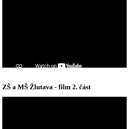
ZŠ a MŠ Žlutava - film 2. část