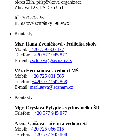
okres Zlín, příspěvková organizace
Žlutava 123, PSČ 763 61
IČ: 709 898 26
ID datové schránky: 9t8vwx4
Kontakty
Mgr. Hana Zvoníčková - ředitelka školy
Mobil:
+420 739 666 377
Telefon:
+420 577 945 877
E-mail:
zszlutava@seznam.cz
Věra Hermanová - vedoucí MŠ
Mobil:
+420 725 031 565
Telefon:
+420 577 945 868
E-mail:
mszlutava@seznam.cz
Kontakty
Mgr. Oryslava Pylypiv - vychovatelka ŠD
Telefon:
+420 577 945 877
Alena Goišová - účetní a vedoucí ŠJ
Mobil:
+420 725 066 015
Telefon:
+420 577 945 868