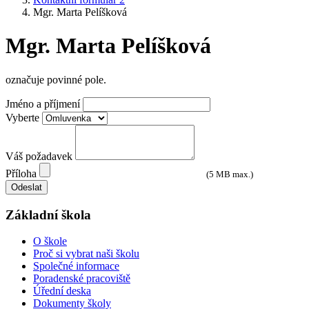
Mgr. Marta Pelíšková
Mgr. Marta Pelíšková
označuje povinné pole.
Jméno a příjmení
Vyberte
Váš požadavek
Příloha
(5 MB max.)
Odeslat
Základní škola
O škole
Proč si vybrat naši školu
Společné informace
Poradenské pracoviště
Úřední deska
Dokumenty školy