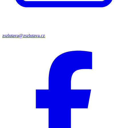
zszlutava@zszlutava.cz