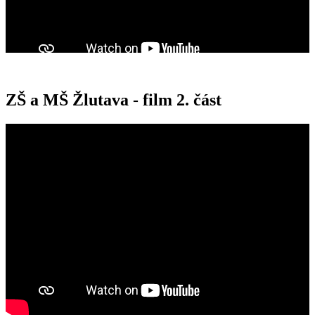
ZŠ a MŠ Žlutava - film 2. část