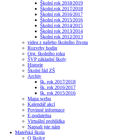
Školní rok 2018⁄2019
Školní.rok 2017⁄2018
Školní rok 2016⁄2017
Školní rok 2015⁄2016
Školní rok 2014⁄2015
Školní rok 2013⁄2014
Školní rok 2012⁄2013
videa z našeho školního života
Rozvrhy hodin
Org. školního roku
ŠVP základní školy
Historie
Školní řád ZŠ
Archiv
šk. rok 2017⁄2018
šk. rok 2016⁄2017
šk. rok 2015⁄2016
Mapa webu
Kalendář akcí
Povinné informace
E-podatelna
Virtuální prohlídka
Napsali jste nám
Mateřská škola
O školce