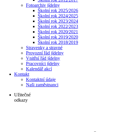
Fotoarchiv jídelny
Školní rok 2025⁄2026
Školní rok 2024⁄2025
Školní rok 2023⁄2024
Školní rok 2022⁄2023
Školní rok 2020⁄2021
Školní rok 2019⁄2020
Školní rok 2018⁄2019
Stravenky a stravné
Provozní řád jídelny
Vnitřní řád jídelny
Pracovníci jídelny
Kalendář akcí
Kontakt
Kontaktní údaje
Naši zaměstnanci
Užitečné
odkazy