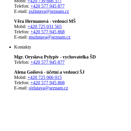
Mobil:
+420 739 666 377
Telefon:
+420 577 945 877
E-mail:
zszlutava@seznam.cz
Věra Hermanová - vedoucí MŠ
Mobil:
+420 725 031 565
Telefon:
+420 577 945 868
E-mail:
mszlutava@seznam.cz
Kontakty
Mgr. Oryslava Pylypiv - vychovatelka ŠD
Telefon:
+420 577 945 877
Alena Goišová - účetní a vedoucí ŠJ
Mobil:
+420 725 066 015
Telefon:
+420 577 945 868
E-mail:
sjzlutava@seznam.cz