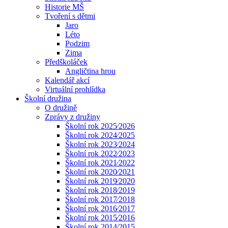
Historie MŠ
Tvoření s dětmi
Jaro
Léto
Podzim
Zima
Předškoláček
Angličtina hrou
Kalendář akcí
Virtuální prohlídka
Školní družina
O družině
Zprávy z družiny
Školní rok 2025⁄2026
Školní rok 2024⁄2025
Školní rok 2023⁄2024
Školní rok 2022⁄2023
Školní rok 2021⁄2022
Školní rok 2020⁄2021
Školní rok 2019⁄2020
Školní rok 2018⁄2019
Školní rok 2017⁄2018
Školní rok 2016⁄2017
Školní rok 2015⁄2016
Školní rok 2014⁄2015