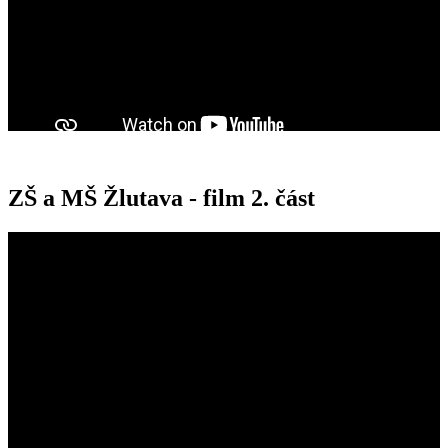
ZŠ a MŠ Žlutava - film 2. část