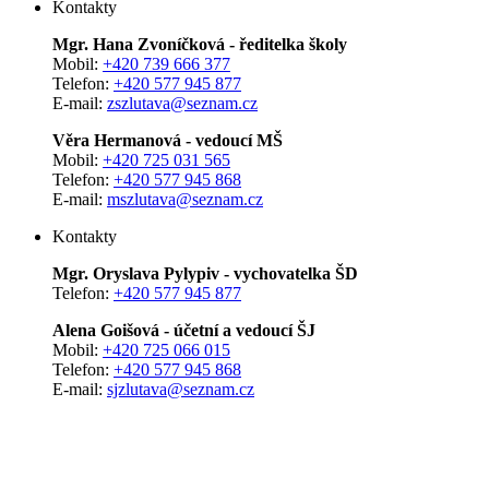
Kontakty
Mgr. Hana Zvoníčková - ředitelka školy
Mobil:
+420 739 666 377
Telefon:
+420 577 945 877
E-mail:
zszlutava@seznam.cz
Věra Hermanová - vedoucí MŠ
Mobil:
+420 725 031 565
Telefon:
+420 577 945 868
E-mail:
mszlutava@seznam.cz
Kontakty
Mgr. Oryslava Pylypiv - vychovatelka ŠD
Telefon:
+420 577 945 877
Alena Goišová - účetní a vedoucí ŠJ
Mobil:
+420 725 066 015
Telefon:
+420 577 945 868
E-mail:
sjzlutava@seznam.cz