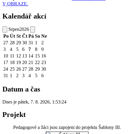
V OBRAZE.
Kalendář akcí
Srpen
2026
Po
Út
St
Čt
Pá
So
Ne
27
28
29
30
31
1
2
3
4
5
6
7
8
9
10
11
12
13
14
15
16
17
18
19
20
21
22
23
24
25
26
27
28
29
30
31
1
2
3
4
5
6
Datum a čas
Dnes je
pátek
,
7. 8. 2026
,
1:53:24
Projekt
Pedagogové a žáci jsou zapojeni do projektu Šablony III.