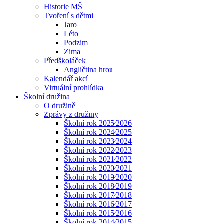
Historie MŠ
Tvoření s dětmi
Jaro
Léto
Podzim
Zima
Předškoláček
Angličtina hrou
Kalendář akcí
Virtuální prohlídka
Školní družina
O družině
Zprávy z družiny
Školní rok 2025⁄2026
Školní rok 2024⁄2025
Školní rok 2023⁄2024
Školní rok 2022⁄2023
Školní rok 2021⁄2022
Školní rok 2020⁄2021
Školní rok 2019⁄2020
Školní rok 2018⁄2019
Školní rok 2017⁄2018
Školní rok 2016⁄2017
Školní rok 2015⁄2016
Školní rok 2014⁄2015