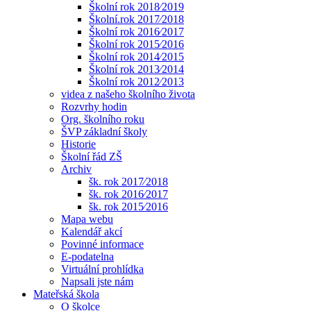
Školní rok 2018⁄2019
Školní.rok 2017⁄2018
Školní rok 2016⁄2017
Školní rok 2015⁄2016
Školní rok 2014⁄2015
Školní rok 2013⁄2014
Školní rok 2012⁄2013
videa z našeho školního života
Rozvrhy hodin
Org. školního roku
ŠVP základní školy
Historie
Školní řád ZŠ
Archiv
šk. rok 2017⁄2018
šk. rok 2016⁄2017
šk. rok 2015⁄2016
Mapa webu
Kalendář akcí
Povinné informace
E-podatelna
Virtuální prohlídka
Napsali jste nám
Mateřská škola
O školce