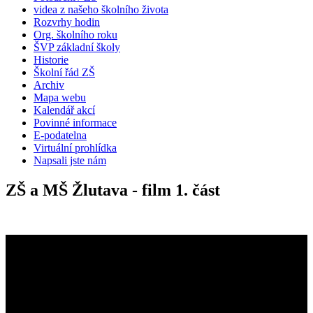
videa z našeho školního života
Rozvrhy hodin
Org. školního roku
ŠVP základní školy
Historie
Školní řád ZŠ
Archiv
Mapa webu
Kalendář akcí
Povinné informace
E-podatelna
Virtuální prohlídka
Napsali jste nám
ZŠ a MŠ Žlutava - film 1. část