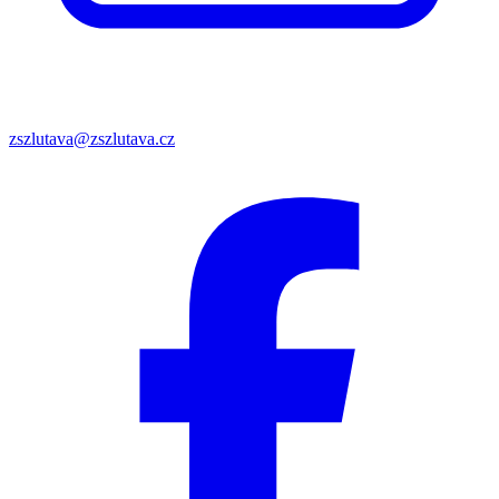
zszlutava@zszlutava.cz