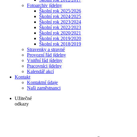
Fotoarchiv jídelny
Školní rok 2025⁄2026
Školní rok 2024⁄2025
Školní rok 2023⁄2024
Školní rok 2022⁄2023
Školní rok 2020⁄2021
Školní rok 2019⁄2020
Školní rok 2018⁄2019
Stravenky a stravné
Provozní řád jídelny
Vnitřní řád jídelny
Pracovníci jídelny
Kalendář akcí
Kontakt
Kontaktní údaje
Naši zaměstnanci
Užitečné
odkazy