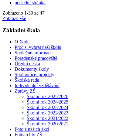
poslední stránka
Zobrazeno
1
-
30
ze 47
Zobrazit vše
Základní škola
O škole
Proč si vybrat naši školu
Společné informace
Poradenské pracoviště
Úřední deska
Dokumenty školy
Spolupráce, projekty
Školská rada
Individuální vzdělávání
Zprávy ZŠ
Školní rok 2025⁄2026
Školní rok 2024⁄2025
Školní rok 2023⁄2024
Śkolní rok 2022⁄2023
Školní rok 2021⁄2022
Školní rok 2020⁄2021
Foto z našich akcí
Fotoarchiv ZŠ