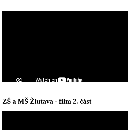
ZŠ a MŠ Žlutava - film 2. část