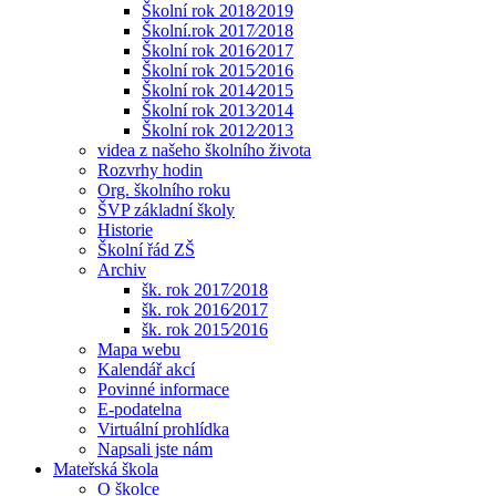
Školní rok 2018⁄2019
Školní.rok 2017⁄2018
Školní rok 2016⁄2017
Školní rok 2015⁄2016
Školní rok 2014⁄2015
Školní rok 2013⁄2014
Školní rok 2012⁄2013
videa z našeho školního života
Rozvrhy hodin
Org. školního roku
ŠVP základní školy
Historie
Školní řád ZŠ
Archiv
šk. rok 2017⁄2018
šk. rok 2016⁄2017
šk. rok 2015⁄2016
Mapa webu
Kalendář akcí
Povinné informace
E-podatelna
Virtuální prohlídka
Napsali jste nám
Mateřská škola
O školce