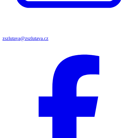
zszlutava@zszlutava.cz