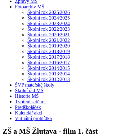
Zprávy MŠ
Fotoarchiv MŠ
Školní rok 2025⁄2026
Školní rok 2024⁄2025
Školní rok 2023⁄2024
Školní rok 2022⁄2023
Školní rok 2020⁄2021
Školní rok 2021⁄2022
Školní rok 2019⁄2020
Školní rok 2018⁄2019
Školní rok 2017⁄2018
Školní rok 2016⁄2017
Školní rok 2014⁄2015
Školní rok 2013⁄2014
Školní rok 2012⁄2013
ŠVP mateřské školy
Školní řád MŠ
Historie MŠ
Tvoření s dětmi
Předškoláček
Kalendář akcí
Virtuální prohlídka
ZŠ a MŠ Žlutava - film 1. část