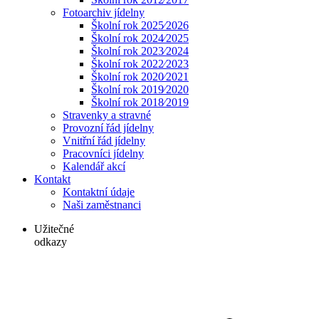
Fotoarchiv jídelny
Školní rok 2025⁄2026
Školní rok 2024⁄2025
Školní rok 2023⁄2024
Školní rok 2022⁄2023
Školní rok 2020⁄2021
Školní rok 2019⁄2020
Školní rok 2018⁄2019
Stravenky a stravné
Provozní řád jídelny
Vnitřní řád jídelny
Pracovníci jídelny
Kalendář akcí
Kontakt
Kontaktní údaje
Naši zaměstnanci
Užitečné
odkazy