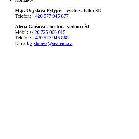
Mgr. Oryslava Pylypiv - vychovatelka ŠD
Telefon:
+420 577 945 877
Alena Goišová - účetní a vedoucí ŠJ
Mobil:
+420 725 066 015
Telefon:
+420 577 945 868
E-mail:
sjzlutava@seznam.cz