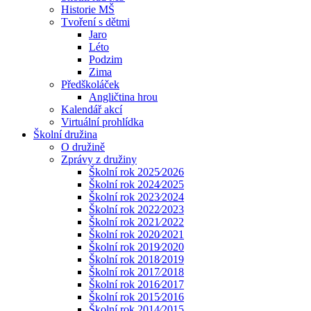
Historie MŠ
Tvoření s dětmi
Jaro
Léto
Podzim
Zima
Předškoláček
Angličtina hrou
Kalendář akcí
Virtuální prohlídka
Školní družina
O družině
Zprávy z družiny
Školní rok 2025⁄2026
Školní rok 2024⁄2025
Školní rok 2023⁄2024
Školní rok 2022⁄2023
Školní rok 2021⁄2022
Školní rok 2020⁄2021
Školní rok 2019⁄2020
Školní rok 2018⁄2019
Školní rok 2017⁄2018
Školní rok 2016⁄2017
Školní rok 2015⁄2016
Školní rok 2014⁄2015