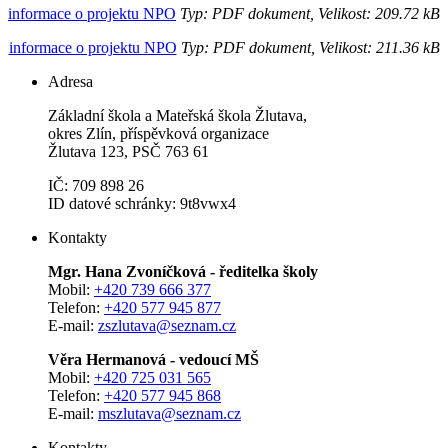
informace o projektu NPO
Typ: PDF dokument, Velikost: 209.72 kB
informace o projektu NPO
Typ: PDF dokument, Velikost: 211.36 kB
Adresa
Základní škola a Mateřská škola Žlutava,
okres Zlín, příspěvková organizace
Žlutava 123, PSČ 763 61
IČ: 709 898 26
ID datové schránky: 9t8vwx4
Kontakty
Mgr. Hana Zvoníčková - ředitelka školy
Mobil:
+420 739 666 377
Telefon:
+420 577 945 877
E-mail:
zszlutava@seznam.cz
Věra Hermanová - vedoucí MŠ
Mobil:
+420 725 031 565
Telefon:
+420 577 945 868
E-mail:
mszlutava@seznam.cz
Kontakty