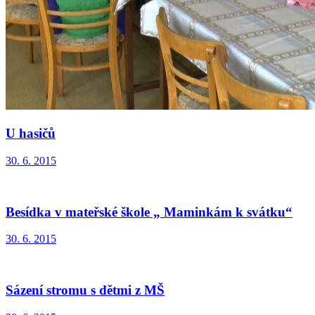
U hasičů
30. 6. 2015
Besídka v mateřské škole „ Maminkám k svátku“
30. 6. 2015
Sázení stromu s dětmi z MŠ