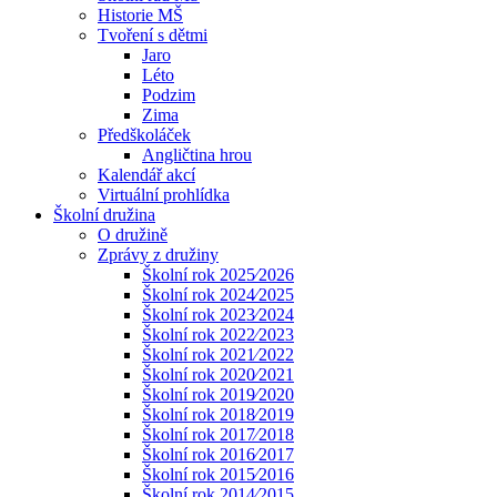
Historie MŠ
Tvoření s dětmi
Jaro
Léto
Podzim
Zima
Předškoláček
Angličtina hrou
Kalendář akcí
Virtuální prohlídka
Školní družina
O družině
Zprávy z družiny
Školní rok 2025⁄2026
Školní rok 2024⁄2025
Školní rok 2023⁄2024
Školní rok 2022⁄2023
Školní rok 2021⁄2022
Školní rok 2020⁄2021
Školní rok 2019⁄2020
Školní rok 2018⁄2019
Školní rok 2017⁄2018
Školní rok 2016⁄2017
Školní rok 2015⁄2016
Školní rok 2014⁄2015