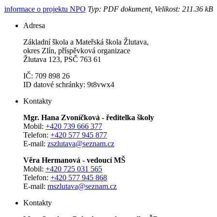
informace o projektu NPO
Typ: PDF dokument, Velikost: 211.36 kB
Adresa
Základní škola a Mateřská škola Žlutava,
okres Zlín, příspěvková organizace
Žlutava 123, PSČ 763 61
IČ: 709 898 26
ID datové schránky: 9t8vwx4
Kontakty
Mgr. Hana Zvoníčková - ředitelka školy
Mobil:
+420 739 666 377
Telefon:
+420 577 945 877
E-mail:
zszlutava@seznam.cz
Věra Hermanová - vedoucí MŠ
Mobil:
+420 725 031 565
Telefon:
+420 577 945 868
E-mail:
mszlutava@seznam.cz
Kontakty