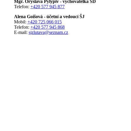
Mgr. Oryslava Pylypiv - vychovatelka ŠD
Telefon:
+420 577 945 877
Alena Goišová - účetní a vedoucí ŠJ
Mobil:
+420 725 066 015
Telefon:
+420 577 945 868
E-mail:
sjzlutava@seznam.cz