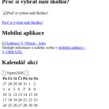
Proč si vybrat naši školku?
Proč si vybrat naši školku?
Mobilní aplikace
Sledujte informace z našeho webu v
mobilní aplikaci –
V OBRAZE.
Kalendář akcí
Srpen
2026
Po
Út
St
Čt
Pá
So
Ne
27
28
29
30
31
1
2
3
4
5
6
7
8
9
10
11
12
13
14
15
16
17
18
19
20
21
22
23
24
25
26
27
28
29
30