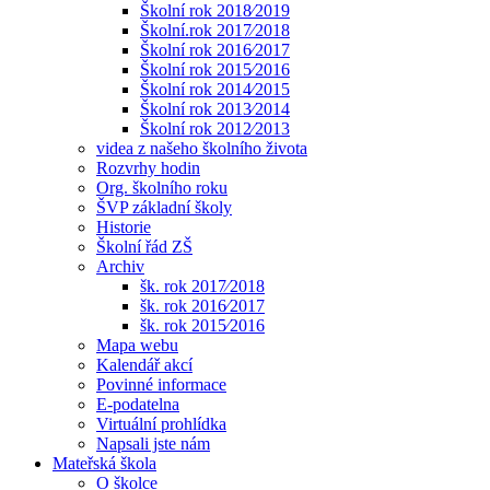
Školní rok 2018⁄2019
Školní.rok 2017⁄2018
Školní rok 2016⁄2017
Školní rok 2015⁄2016
Školní rok 2014⁄2015
Školní rok 2013⁄2014
Školní rok 2012⁄2013
videa z našeho školního života
Rozvrhy hodin
Org. školního roku
ŠVP základní školy
Historie
Školní řád ZŠ
Archiv
šk. rok 2017⁄2018
šk. rok 2016⁄2017
šk. rok 2015⁄2016
Mapa webu
Kalendář akcí
Povinné informace
E-podatelna
Virtuální prohlídka
Napsali jste nám
Mateřská škola
O školce