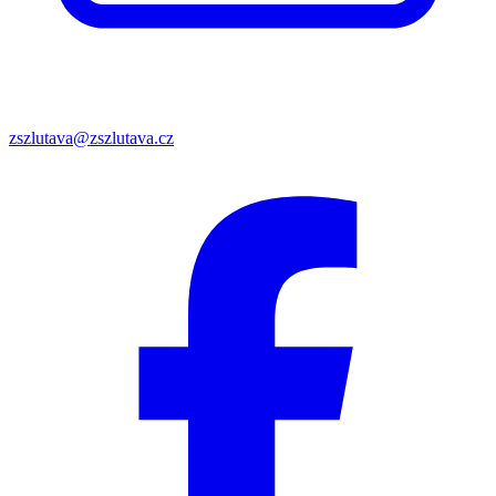
zszlutava@zszlutava.cz