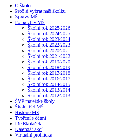
O školce
Proč si vybrat naši školku
Zprávy MŠ
Fotoarchiv MŠ
Školní rok 2025⁄2026
Školní rok 2024⁄2025
Školní rok 2023⁄2024
Školní rok 2022⁄2023
Školní rok 2020⁄2021
Školní rok 2021⁄2022
Školní rok 2019⁄2020
Školní rok 2018⁄2019
Školní rok 2017⁄2018
Školní rok 2016⁄2017
Školní rok 2014⁄2015
Školní rok 2013⁄2014
Školní rok 2012⁄2013
ŠVP mateřské školy
Školní řád MŠ
Historie MŠ
Tvoření s dětmi
Předškoláček
Kalendář akcí
Virtuální prohlídka