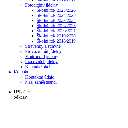
Fotoarchiv jídelny
Školní rok 2025⁄2026
Školní rok 2024⁄2025
Školní rok 2023⁄2024
Školní rok 2022⁄2023
Školní rok 2020⁄2021
Školní rok 2019⁄2020
Školní rok 2018⁄2019
Stravenky a stravné
Provozní řád jídelny
Vnitřní řád jídelny
Pracovníci jídelny
Kalendář akcí
Kontakt
Kontaktní údaje
Naši zaměstnanci
Užitečné
odkazy