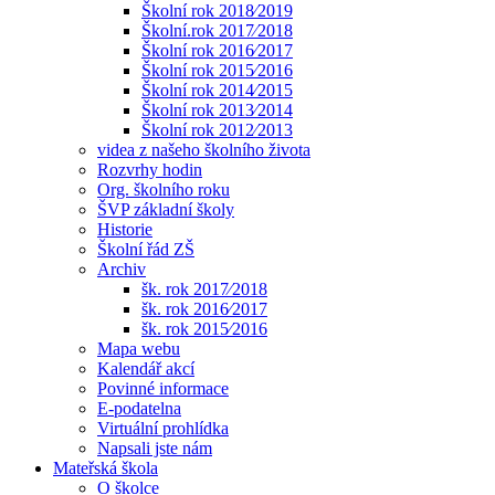
Školní rok 2018⁄2019
Školní.rok 2017⁄2018
Školní rok 2016⁄2017
Školní rok 2015⁄2016
Školní rok 2014⁄2015
Školní rok 2013⁄2014
Školní rok 2012⁄2013
videa z našeho školního života
Rozvrhy hodin
Org. školního roku
ŠVP základní školy
Historie
Školní řád ZŠ
Archiv
šk. rok 2017⁄2018
šk. rok 2016⁄2017
šk. rok 2015⁄2016
Mapa webu
Kalendář akcí
Povinné informace
E-podatelna
Virtuální prohlídka
Napsali jste nám
Mateřská škola
O školce