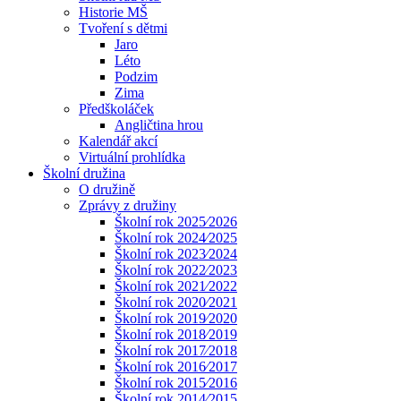
Historie MŠ
Tvoření s dětmi
Jaro
Léto
Podzim
Zima
Předškoláček
Angličtina hrou
Kalendář akcí
Virtuální prohlídka
Školní družina
O družině
Zprávy z družiny
Školní rok 2025⁄2026
Školní rok 2024⁄2025
Školní rok 2023⁄2024
Školní rok 2022⁄2023
Školní rok 2021⁄2022
Školní rok 2020⁄2021
Školní rok 2019⁄2020
Školní rok 2018⁄2019
Školní rok 2017⁄2018
Školní rok 2016⁄2017
Školní rok 2015⁄2016
Školní rok 2014⁄2015