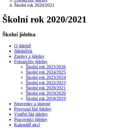
Školní rok 2020/2021
Školní rok 2020/2021
Školní jídelna
O jídelně
Jídelníček
Zprávy z jídelny
Fotoarchiv jídelny
Školní rok 2025⁄2026
Školní rok 2024⁄2025
Školní rok 2023⁄2024
Školní rok 2022⁄2023
Školní rok 2020⁄2021
Školní rok 2019⁄2020
Školní rok 2018⁄2019
Stravenky a stravné
Provozní řád jídelny
Vnitřní řád jídelny
Pracovníci jídelny
Kalendář akcí