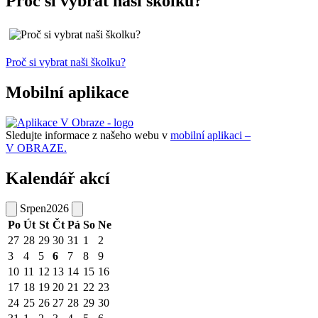
Proč si vybrat naši školku?
Proč si vybrat naši školku?
Mobilní aplikace
Sledujte informace z našeho webu v
mobilní aplikaci –
V OBRAZE.
Kalendář akcí
Srpen
2026
Po
Út
St
Čt
Pá
So
Ne
27
28
29
30
31
1
2
3
4
5
6
7
8
9
10
11
12
13
14
15
16
17
18
19
20
21
22
23
24
25
26
27
28
29
30