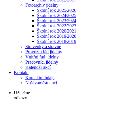
Fotoarchiv jídelny
Školní rok 2025⁄2026
Školní rok 2024⁄2025
Školní rok 2023⁄2024
Školní rok 2022⁄2023
Školní rok 2020⁄2021
Školní rok 2019⁄2020
Školní rok 2018⁄2019
Stravenky a stravné
Provozní řád jídelny
Vnitřní řád jídelny
Pracovníci jídelny
Kalendář akcí
Kontakt
Kontaktní údaje
Naši zaměstnanci
Užitečné
odkazy