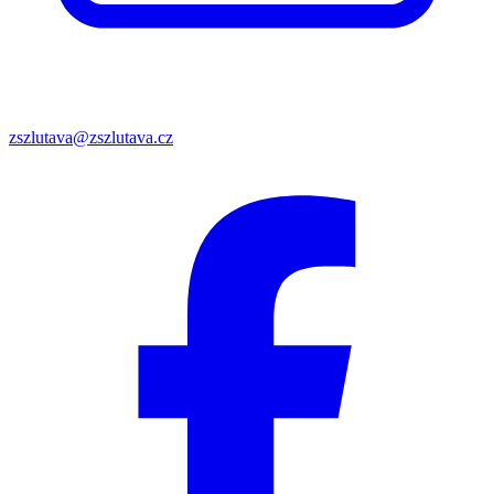
zszlutava@zszlutava.cz