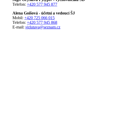
Telefon:
+420 577 945 877
Alena Goišová - účetní a vedoucí ŠJ
Mobil:
+420 725 066 015
Telefon:
+420 577 945 868
E-mail:
sjzlutava@seznam.cz