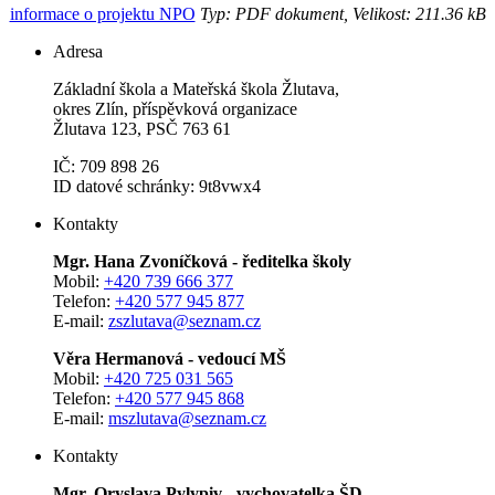
informace o projektu NPO
Typ: PDF dokument, Velikost: 211.36 kB
Adresa
Základní škola a Mateřská škola Žlutava,
okres Zlín, příspěvková organizace
Žlutava 123, PSČ 763 61
IČ: 709 898 26
ID datové schránky: 9t8vwx4
Kontakty
Mgr. Hana Zvoníčková - ředitelka školy
Mobil:
+420 739 666 377
Telefon:
+420 577 945 877
E-mail:
zszlutava@seznam.cz
Věra Hermanová - vedoucí MŠ
Mobil:
+420 725 031 565
Telefon:
+420 577 945 868
E-mail:
mszlutava@seznam.cz
Kontakty
Mgr. Oryslava Pylypiv - vychovatelka ŠD