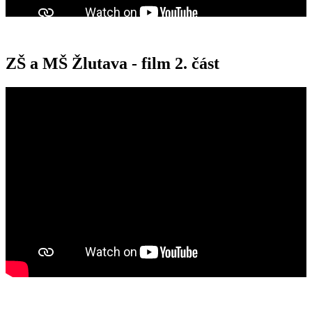
ZŠ a MŠ Žlutava - film 2. část