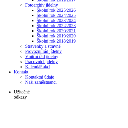
Fotoarchiv jídelny
Školní rok 2025⁄2026
Školní rok 2024⁄2025
Školní rok 2023⁄2024
Školní rok 2022⁄2023
Školní rok 2020⁄2021
Školní rok 2019⁄2020
Školní rok 2018⁄2019
Stravenky a stravné
Provozní řád jídelny
Vnitřní řád jídelny
Pracovníci jídelny
Kalendář akcí
Kontakt
Kontaktní údaje
Naši zaměstnanci
Užitečné
odkazy