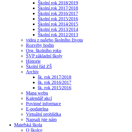
Školní rok 2018⁄2019
Školní.rok 2017⁄2018
Školní rok 2016⁄2017
Školní rok 2015⁄2016
Školní rok 2014⁄2015
Školní rok 2013⁄2014
Školní rok 2012⁄2013
videa z našeho školního života
Rozvrhy hodin
Org. školního roku
ŠVP základní školy
Historie
Školní řád ZŠ
Archiv
šk. rok 2017⁄2018
šk. rok 2016⁄2017
šk. rok 2015⁄2016
Mapa webu
Kalendář akcí
Povinné informace
E-podatelna
Virtuální prohlídka
Napsali jste nám
Mateřská škola
O školce