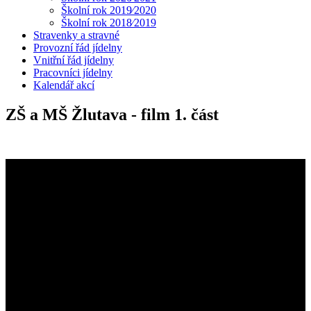
Školní rok 2019⁄2020
Školní rok 2018⁄2019
Stravenky a stravné
Provozní řád jídelny
Vnitřní řád jídelny
Pracovníci jídelny
Kalendář akcí
ZŠ a MŠ Žlutava - film 1. část