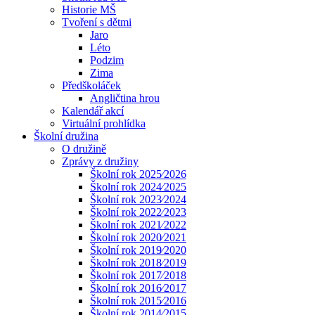
Historie MŠ
Tvoření s dětmi
Jaro
Léto
Podzim
Zima
Předškoláček
Angličtina hrou
Kalendář akcí
Virtuální prohlídka
Školní družina
O družině
Zprávy z družiny
Školní rok 2025⁄2026
Školní rok 2024⁄2025
Školní rok 2023⁄2024
Školní rok 2022⁄2023
Školní rok 2021⁄2022
Školní rok 2020⁄2021
Školní rok 2019⁄2020
Školní rok 2018⁄2019
Školní rok 2017⁄2018
Školní rok 2016⁄2017
Školní rok 2015⁄2016
Školní rok 2014⁄2015