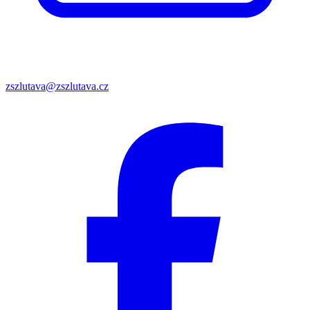
zszlutava@zszlutava.cz