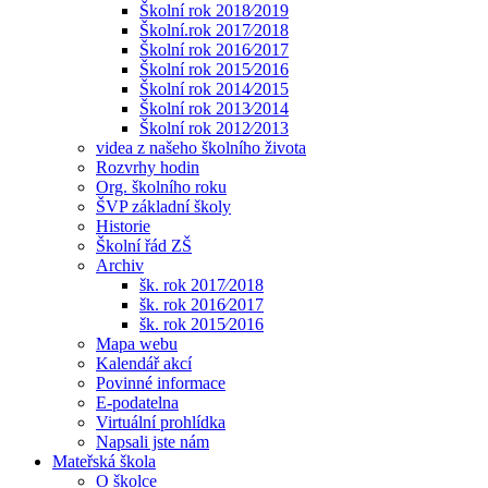
Školní rok 2018⁄2019
Školní.rok 2017⁄2018
Školní rok 2016⁄2017
Školní rok 2015⁄2016
Školní rok 2014⁄2015
Školní rok 2013⁄2014
Školní rok 2012⁄2013
videa z našeho školního života
Rozvrhy hodin
Org. školního roku
ŠVP základní školy
Historie
Školní řád ZŠ
Archiv
šk. rok 2017⁄2018
šk. rok 2016⁄2017
šk. rok 2015⁄2016
Mapa webu
Kalendář akcí
Povinné informace
E-podatelna
Virtuální prohlídka
Napsali jste nám
Mateřská škola
O školce