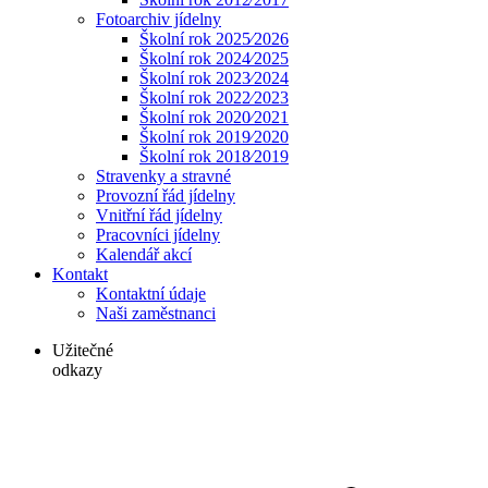
Fotoarchiv jídelny
Školní rok 2025⁄2026
Školní rok 2024⁄2025
Školní rok 2023⁄2024
Školní rok 2022⁄2023
Školní rok 2020⁄2021
Školní rok 2019⁄2020
Školní rok 2018⁄2019
Stravenky a stravné
Provozní řád jídelny
Vnitřní řád jídelny
Pracovníci jídelny
Kalendář akcí
Kontakt
Kontaktní údaje
Naši zaměstnanci
Užitečné
odkazy