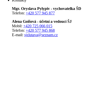
Kontakty
Mgr. Oryslava Pylypiv - vychovatelka ŠD
Telefon:
+420 577 945 877
Alena Goišová - účetní a vedoucí ŠJ
Mobil:
+420 725 066 015
Telefon:
+420 577 945 868
E-mail:
sjzlutava@seznam.cz