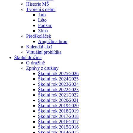
Historie MŠ
Tvoření s dětmi
Jaro
Léto
Podzim
Zima
Předškoláček
Angličtina hrou
Kalendář akcí
Virtuální prohlídka
Školní družina
O družině
Zprávy z družiny
Školní rok 2025⁄2026
Školní rok 2024⁄2025
Školní rok 2023⁄2024
Školní rok 2022⁄2023
Školní rok 2021⁄2022
Školní rok 2020⁄2021
Školní rok 2019⁄2020
Školní rok 2018⁄2019
Školní rok 2017⁄2018
Školní rok 2016⁄2017
Školní rok 2015⁄2016
Školní rok 2014⁄2015