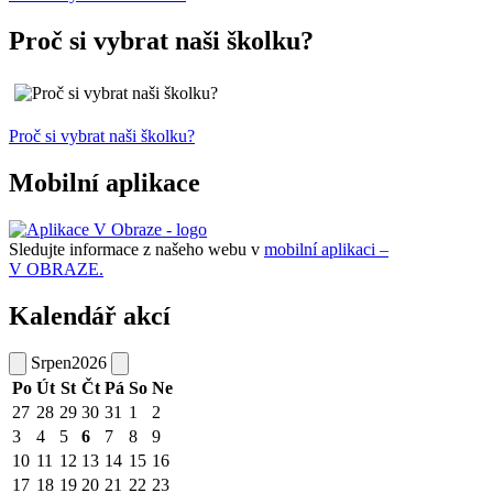
Proč si vybrat naši školku?
Proč si vybrat naši školku?
Mobilní aplikace
Sledujte informace z našeho webu v
mobilní aplikaci –
V OBRAZE.
Kalendář akcí
Srpen
2026
Po
Út
St
Čt
Pá
So
Ne
27
28
29
30
31
1
2
3
4
5
6
7
8
9
10
11
12
13
14
15
16
17
18
19
20
21
22
23