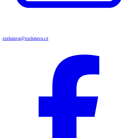
zszlutava@zszlutava.cz