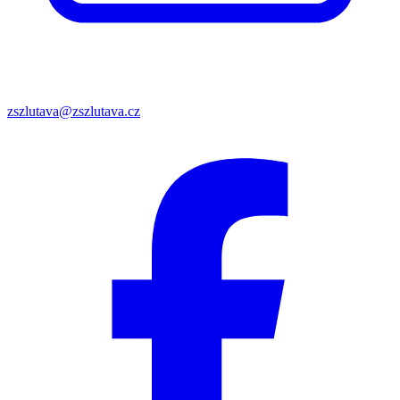
zszlutava@zszlutava.cz