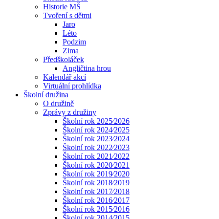
Historie MŠ
Tvoření s dětmi
Jaro
Léto
Podzim
Zima
Předškoláček
Angličtina hrou
Kalendář akcí
Virtuální prohlídka
Školní družina
O družině
Zprávy z družiny
Školní rok 2025⁄2026
Školní rok 2024⁄2025
Školní rok 2023⁄2024
Školní rok 2022⁄2023
Školní rok 2021⁄2022
Školní rok 2020⁄2021
Školní rok 2019⁄2020
Školní rok 2018⁄2019
Školní rok 2017⁄2018
Školní rok 2016⁄2017
Školní rok 2015⁄2016
Školní rok 2014⁄2015