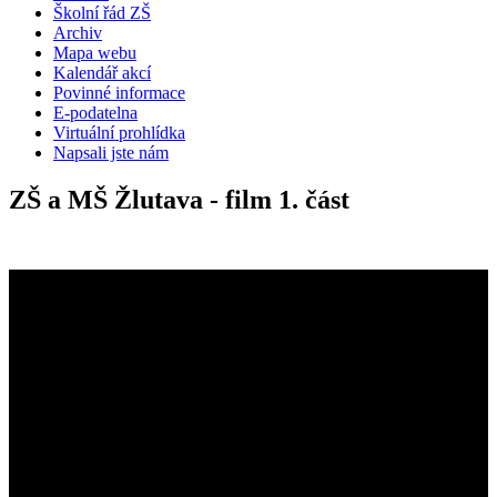
Školní řád ZŠ
Archiv
Mapa webu
Kalendář akcí
Povinné informace
E-podatelna
Virtuální prohlídka
Napsali jste nám
ZŠ a MŠ Žlutava - film 1. část