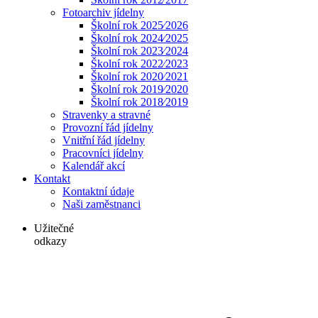
Fotoarchiv jídelny
Školní rok 2025⁄2026
Školní rok 2024⁄2025
Školní rok 2023⁄2024
Školní rok 2022⁄2023
Školní rok 2020⁄2021
Školní rok 2019⁄2020
Školní rok 2018⁄2019
Stravenky a stravné
Provozní řád jídelny
Vnitřní řád jídelny
Pracovníci jídelny
Kalendář akcí
Kontakt
Kontaktní údaje
Naši zaměstnanci
Užitečné
odkazy