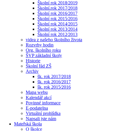
Školní rok 2018⁄2019
Školní.rok 2017⁄2018
Školní rok 2016⁄2017
Školní rok 2015⁄2016
Školní rok 2014⁄2015
Školní rok 2013⁄2014
Školní rok 2012⁄2013
videa z našeho školního života
Rozvrhy hodin
Org. školního roku
ŠVP základní školy
Historie
Školní řád ZŠ
Archiv
šk. rok 2017⁄2018
šk. rok 2016⁄2017
šk. rok 2015⁄2016
Mapa webu
Kalendář akcí
Povinné informace
E-podatelna
Virtuální prohlídka
Napsali jste nám
Mateřská škola
O školce