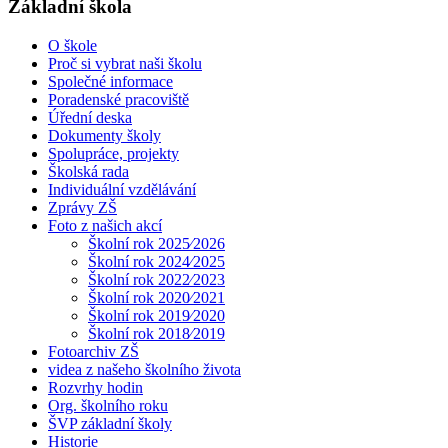
Základní škola
O škole
Proč si vybrat naši školu
Společné informace
Poradenské pracoviště
Úřední deska
Dokumenty školy
Spolupráce, projekty
Školská rada
Individuální vzdělávání
Zprávy ZŠ
Foto z našich akcí
Školní rok 2025⁄2026
Školní rok 2024⁄2025
Školní rok 2022⁄2023
Školní rok 2020⁄2021
Školní rok 2019⁄2020
Školní rok 2018⁄2019
Fotoarchiv ZŠ
videa z našeho školního života
Rozvrhy hodin
Org. školního roku
ŠVP základní školy
Historie