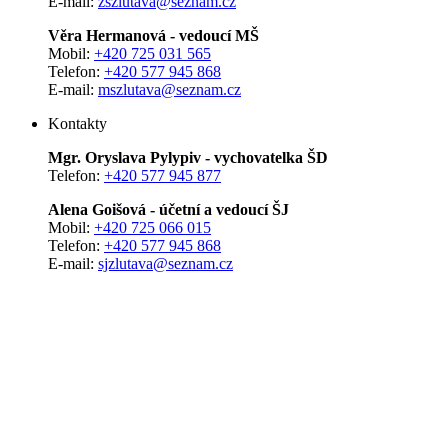
E-mail:
zszlutava@seznam.cz
Věra Hermanová - vedoucí MŠ
Mobil:
+420 725 031 565
Telefon:
+420 577 945 868
E-mail:
mszlutava@seznam.cz
Kontakty
Mgr. Oryslava Pylypiv - vychovatelka ŠD
Telefon:
+420 577 945 877
Alena Goišová - účetní a vedoucí ŠJ
Mobil:
+420 725 066 015
Telefon:
+420 577 945 868
E-mail:
sjzlutava@seznam.cz