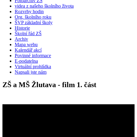
Fotoarchiv ZŠ
videa z našeho školního života
Rozvrhy hodin
Org. školního roku
ŠVP základní školy
Historie
Školní řád ZŠ
Archiv
Mapa webu
Kalendář akcí
Povinné informace
E-podatelna
Virtuální prohlídka
Napsali jste nám
ZŠ a MŠ Žlutava - film 1. část