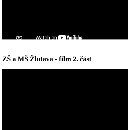
ZŠ a MŠ Žlutava - film 2. část