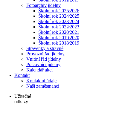
Fotoarchiv jídelny
Školní rok 2025⁄2026
Školní rok 2024⁄2025
Školní rok 2023⁄2024
Školní rok 2022⁄2023
Školní rok 2020⁄2021
Školní rok 2019⁄2020
Školní rok 2018⁄2019
Stravenky a stravné
Provozní řád jídelny
Vnitřní řád jídelny
Pracovníci jídelny
Kalendář akcí
Kontakt
Kontaktní údaje
Naši zaměstnanci
Užitečné
odkazy