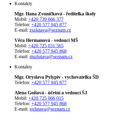
Kontakty
Mgr. Hana Zvoníčková - ředitelka školy
Mobil:
+420 739 666 377
Telefon:
+420 577 945 877
E-mail:
zszlutava@seznam.cz
Věra Hermanová - vedoucí MŠ
Mobil:
+420 725 031 565
Telefon:
+420 577 945 868
E-mail:
mszlutava@seznam.cz
Kontakty
Mgr. Oryslava Pylypiv - vychovatelka ŠD
Telefon:
+420 577 945 877
Alena Goišová - účetní a vedoucí ŠJ
Mobil:
+420 725 066 015
Telefon:
+420 577 945 868
E-mail:
sjzlutava@seznam.cz