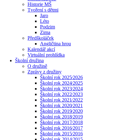
Historie MŠ
Tvoření s dětmi
Jaro
Léto
Podzim
Zima
Předškoláček
Angličtina hrou
Kalendář akcí
Virtuální prohlídka
Školní družina
O družině
Zprávy z družiny
Školní rok 2025⁄2026
Školní rok 2024⁄2025
Školní rok 2023⁄2024
Školní rok 2022⁄2023
Školní rok 2021⁄2022
Školní rok 2020⁄2021
Školní rok 2019⁄2020
Školní rok 2018⁄2019
Školní rok 2017⁄2018
Školní rok 2016⁄2017
Školní rok 2015⁄2016
Školní rok 2014⁄2015