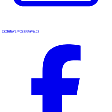
zszlutava@zszlutava.cz