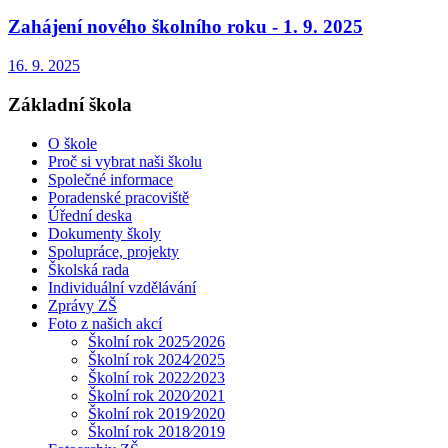
Zahájení nového školního roku - 1. 9. 2025
16. 9. 2025
Základní škola
O škole
Proč si vybrat naši školu
Společné informace
Poradenské pracoviště
Úřední deska
Dokumenty školy
Spolupráce, projekty
Školská rada
Individuální vzdělávání
Zprávy ZŠ
Foto z našich akcí
Školní rok 2025⁄2026
Školní rok 2024⁄2025
Školní rok 2022⁄2023
Školní rok 2020⁄2021
Školní rok 2019⁄2020
Školní rok 2018⁄2019