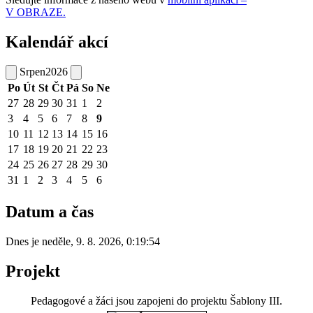
V OBRAZE.
Kalendář akcí
Srpen
2026
Po
Út
St
Čt
Pá
So
Ne
27
28
29
30
31
1
2
3
4
5
6
7
8
9
10
11
12
13
14
15
16
17
18
19
20
21
22
23
24
25
26
27
28
29
30
31
1
2
3
4
5
6
Datum a čas
Dnes je
neděle
,
9. 8. 2026
,
0:19:54
Projekt
Pedagogové a žáci jsou zapojeni do projektu Šablony III.