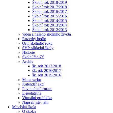
Školní rok 2018⁄2019
Školní.rok 2017⁄2018
Školní rok 2016⁄2017
Školní rok 2015⁄2016
Školní rok 2014⁄2015
Školní rok 2013⁄2014
Školní rok 2012⁄2013
videa z našeho školního života
Rozvrhy hodin
Org. školního roku
ŠVP základní školy
Historie
Školní řád ZŠ
Archiv
šk. rok 2017⁄2018
šk. rok 2016⁄2017
šk. rok 2015⁄2016
Mapa webu
Kalendář akcí
Povinné informace
E-podatelna
Virtuální prohlídka
Napsali jste nám
Mateřská škola
O školce