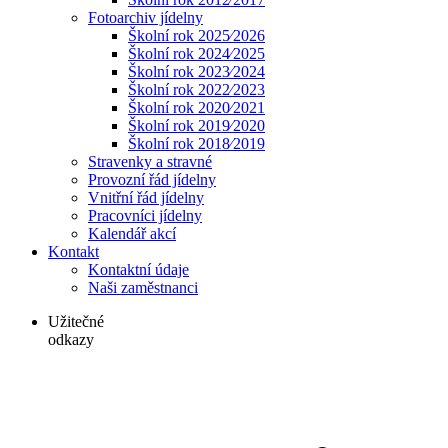
Fotoarchiv jídelny
Školní rok 2025⁄2026
Školní rok 2024⁄2025
Školní rok 2023⁄2024
Školní rok 2022⁄2023
Školní rok 2020⁄2021
Školní rok 2019⁄2020
Školní rok 2018⁄2019
Stravenky a stravné
Provozní řád jídelny
Vnitřní řád jídelny
Pracovníci jídelny
Kalendář akcí
Kontakt
Kontaktní údaje
Naši zaměstnanci
Užitečné
odkazy