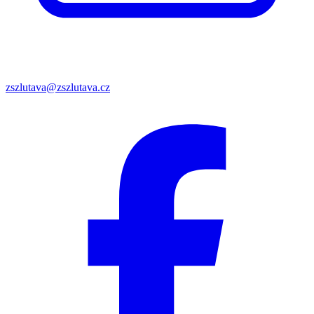
zszlutava@zszlutava.cz