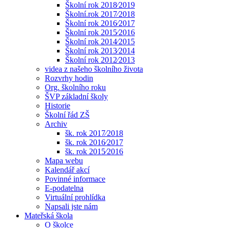
Školní rok 2018⁄2019
Školní.rok 2017⁄2018
Školní rok 2016⁄2017
Školní rok 2015⁄2016
Školní rok 2014⁄2015
Školní rok 2013⁄2014
Školní rok 2012⁄2013
videa z našeho školního života
Rozvrhy hodin
Org. školního roku
ŠVP základní školy
Historie
Školní řád ZŠ
Archiv
šk. rok 2017⁄2018
šk. rok 2016⁄2017
šk. rok 2015⁄2016
Mapa webu
Kalendář akcí
Povinné informace
E-podatelna
Virtuální prohlídka
Napsali jste nám
Mateřská škola
O školce