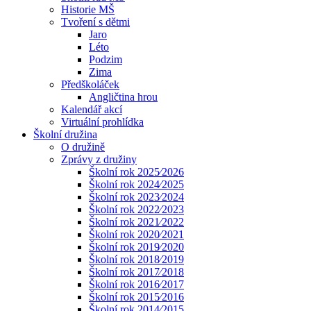
Historie MŠ
Tvoření s dětmi
Jaro
Léto
Podzim
Zima
Předškoláček
Angličtina hrou
Kalendář akcí
Virtuální prohlídka
Školní družina
O družině
Zprávy z družiny
Školní rok 2025⁄2026
Školní rok 2024⁄2025
Školní rok 2023⁄2024
Školní rok 2022⁄2023
Školní rok 2021⁄2022
Školní rok 2020⁄2021
Školní rok 2019⁄2020
Školní rok 2018⁄2019
Školní rok 2017⁄2018
Školní rok 2016⁄2017
Školní rok 2015⁄2016
Školní rok 2014⁄2015