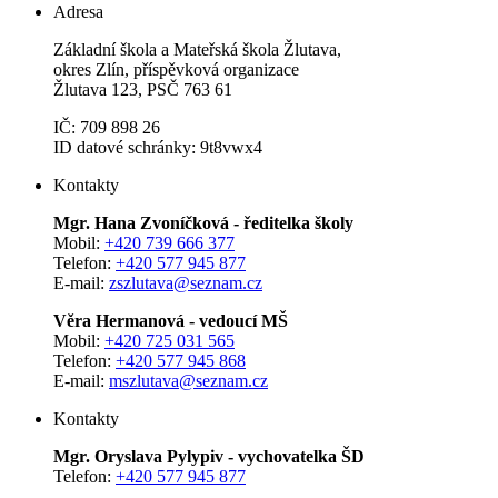
Adresa
Základní škola a Mateřská škola Žlutava,
okres Zlín, příspěvková organizace
Žlutava 123, PSČ 763 61
IČ: 709 898 26
ID datové schránky: 9t8vwx4
Kontakty
Mgr. Hana Zvoníčková - ředitelka školy
Mobil:
+420 739 666 377
Telefon:
+420 577 945 877
E-mail:
zszlutava@seznam.cz
Věra Hermanová - vedoucí MŠ
Mobil:
+420 725 031 565
Telefon:
+420 577 945 868
E-mail:
mszlutava@seznam.cz
Kontakty
Mgr. Oryslava Pylypiv - vychovatelka ŠD
Telefon:
+420 577 945 877