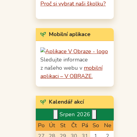
Proč si vybrat naši školku?
Mobilní aplikace
Sledujte informace
z našeho webu v
mobilní
aplikaci – V OBRAZE.
Kalendář akcí
Srpen
2026
Po
Út
St
Čt
Pá
So
Ne
27
28
29
30
31
1
2