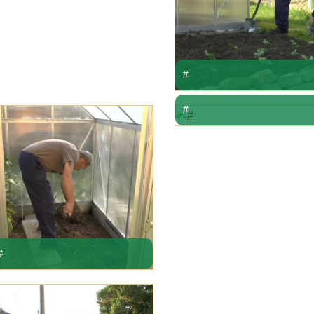
#
#
#