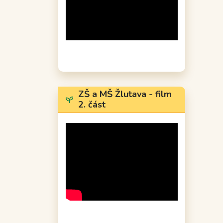
ZŠ a MŠ Žlutava - film
2. část