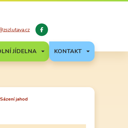
@zszlutava.cz
Facebook
LNÍ JÍDELNA
KONTAKT
Sázení jahod