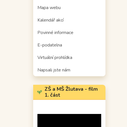
Mapa webu
Kalendář akcí
Povinné informace
E-podatelna
Virtuální prohlídka
Napsali jste nám
ZŠ a MŠ Žlutava - film
1. část