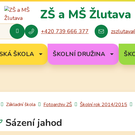
Rovnou na obsah
Rovnou na menu
ZŠ a MŠ
Žlutava
+420 739 666 377
zszlutava
Hledat
SKÁ ŠKOLA
ŠKOLNÍ DRUŽINA
ŠKO
Úvodní stránka
Základní škola
Fotoarchiv ZŠ
Školní rok 2014/2015
Sázení jahod