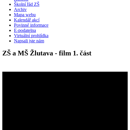
Školní řád ZŠ
Archiv
Mapa webu
Kalendář akcí
Povinné informace
E-podatelna
Virtuální prohlídka
Napsali jste nám
ZŠ a MŠ Žlutava - film 1. část