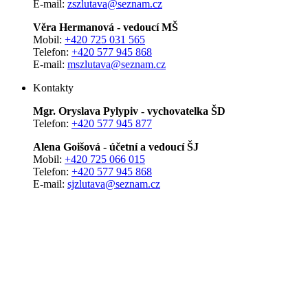
E-mail:
zszlutava@seznam.cz
Věra Hermanová - vedoucí MŠ
Mobil:
+420 725 031 565
Telefon:
+420 577 945 868
E-mail:
mszlutava@seznam.cz
Kontakty
Mgr. Oryslava Pylypiv - vychovatelka ŠD
Telefon:
+420 577 945 877
Alena Goišová - účetní a vedoucí ŠJ
Mobil:
+420 725 066 015
Telefon:
+420 577 945 868
E-mail:
sjzlutava@seznam.cz