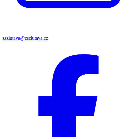
zszlutava@zszlutava.cz