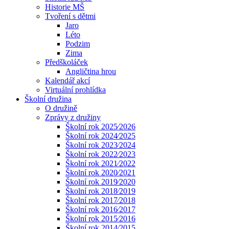
Historie MŠ
Tvoření s dětmi
Jaro
Léto
Podzim
Zima
Předškoláček
Angličtina hrou
Kalendář akcí
Virtuální prohlídka
Školní družina
O družině
Zprávy z družiny
Školní rok 2025⁄2026
Školní rok 2024⁄2025
Školní rok 2023⁄2024
Školní rok 2022⁄2023
Školní rok 2021⁄2022
Školní rok 2020⁄2021
Školní rok 2019⁄2020
Školní rok 2018⁄2019
Školní rok 2017⁄2018
Školní rok 2016⁄2017
Školní rok 2015⁄2016
Školní rok 2014⁄2015