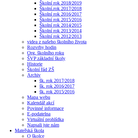
Školní rok 2018⁄2019
Školní.rok 2017⁄2018
Školní rok 2016⁄2017
Školní rok 2015⁄2016
Školní rok 2014⁄2015
Školní rok 2013⁄2014
Školní rok 2012⁄2013
videa z našeho školního života
Rozvrhy hodin
Org. školního roku
ŠVP základní školy
Historie
Školní řád ZŠ
Archiv
šk. rok 2017⁄2018
šk. rok 2016⁄2017
šk. rok 2015⁄2016
Mapa webu
Kalendář akcí
Povinné informace
E-podatelna
Virtuální prohlídka
Napsali jste nám
Mateřská škola
O školce