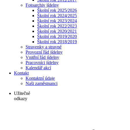
Fotoarchiv jídelny
Školní rok 2025⁄2026
Školní rok 2024⁄2025
Školní rok 2023⁄2024
Školní rok 2022⁄2023
Školní rok 2020⁄2021
Školní rok 2019⁄2020
Školní rok 2018⁄2019
Stravenky a stravné
Provozní řád jídelny
Vnitřní řád jídelny
Pracovníci jídelny
Kalendář akcí
Kontakt
Kontaktní údaje
Naši zaměstnanci
Užitečné
odkazy