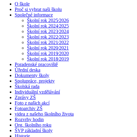
O škole
Proč si vybrat naši školu
Společné informace
Školní rok 2025⁄2026
Školní rok 2024⁄2025
Školní rok 2023⁄2024
Školní rok 2022⁄2023
Školní rok 2021⁄2022
Školní rok 2020⁄2021
Školní rok 2019⁄2020
Školní rok 2018⁄2019
Poradenské pracoviště
Úřední deska
Dokumenty školy
Spolupráce, projekty
Školská rada
Individuální vzdělávání
Zprávy ZŠ
Foto z našich akcí
Fotoarchiv ZŠ
videa z našeho školního života
Rozvrhy hodin
Org. školního roku
ŠVP základní školy
Historie