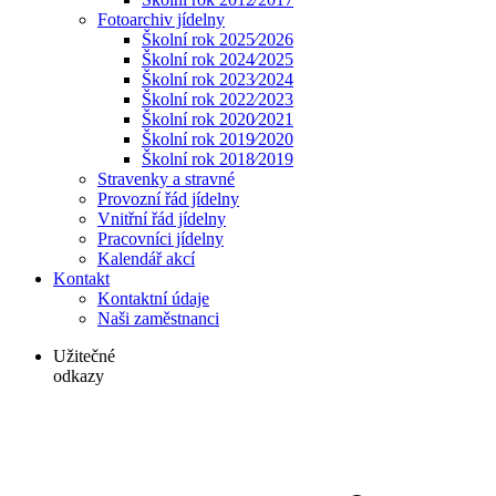
Fotoarchiv jídelny
Školní rok 2025⁄2026
Školní rok 2024⁄2025
Školní rok 2023⁄2024
Školní rok 2022⁄2023
Školní rok 2020⁄2021
Školní rok 2019⁄2020
Školní rok 2018⁄2019
Stravenky a stravné
Provozní řád jídelny
Vnitřní řád jídelny
Pracovníci jídelny
Kalendář akcí
Kontakt
Kontaktní údaje
Naši zaměstnanci
Užitečné
odkazy