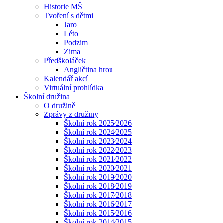
Historie MŠ
Tvoření s dětmi
Jaro
Léto
Podzim
Zima
Předškoláček
Angličtina hrou
Kalendář akcí
Virtuální prohlídka
Školní družina
O družině
Zprávy z družiny
Školní rok 2025⁄2026
Školní rok 2024⁄2025
Školní rok 2023⁄2024
Školní rok 2022⁄2023
Školní rok 2021⁄2022
Školní rok 2020⁄2021
Školní rok 2019⁄2020
Školní rok 2018⁄2019
Školní rok 2017⁄2018
Školní rok 2016⁄2017
Školní rok 2015⁄2016
Školní rok 2014⁄2015