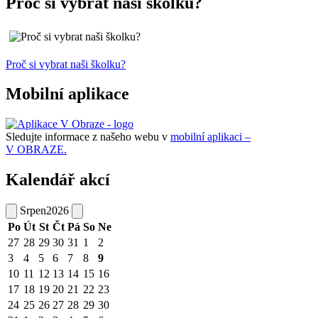
Proč si vybrat naši školku?
Proč si vybrat naši školku?
Mobilní aplikace
Sledujte informace z našeho webu v
mobilní aplikaci –
V OBRAZE.
Kalendář akcí
Srpen
2026
Po
Út
St
Čt
Pá
So
Ne
27
28
29
30
31
1
2
3
4
5
6
7
8
9
10
11
12
13
14
15
16
17
18
19
20
21
22
23
24
25
26
27
28
29
30