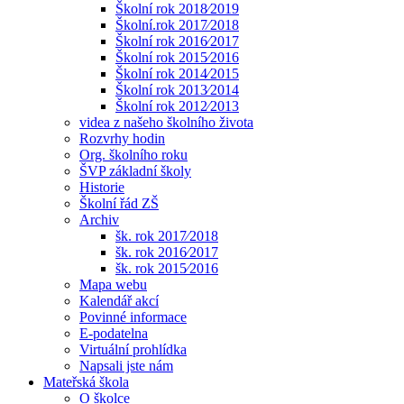
Školní rok 2018⁄2019
Školní.rok 2017⁄2018
Školní rok 2016⁄2017
Školní rok 2015⁄2016
Školní rok 2014⁄2015
Školní rok 2013⁄2014
Školní rok 2012⁄2013
videa z našeho školního života
Rozvrhy hodin
Org. školního roku
ŠVP základní školy
Historie
Školní řád ZŠ
Archiv
šk. rok 2017⁄2018
šk. rok 2016⁄2017
šk. rok 2015⁄2016
Mapa webu
Kalendář akcí
Povinné informace
E-podatelna
Virtuální prohlídka
Napsali jste nám
Mateřská škola
O školce