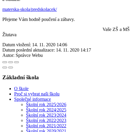
materska-skola/predskolacek/
Přejeme Vám hodně poučení a zábavy.
Vaše ZŠ a MŠ
Žlutava
Datum vložení:
14. 11. 2020 14:06
Datum poslední aktualizace:
14. 11. 2020 14:17
Autor:
Správce Webu
Základní škola
O škole
Proč si vybrat naši školu
Společné informace
Školní rok 2025⁄2026
Školní rok 2024⁄2025
Školní rok 2023⁄2024
Školní rok 2022⁄2023
Školní rok 2021⁄2022
Školní rok 2020⁄2021