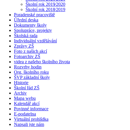
Školní rok 2019⁄2020
Školní rok 2018⁄2019
Poradenské pracoviště
Úřední deska
Dokumenty školy
Spolupráce, projekty
Školská rada
Individuální vzdělávání
Zprávy ZŠ
Foto z našich akcí
Fotoarchiv ZŠ
videa z našeho školního života
Rozvrhy hodin
Org. školního roku
ŠVP základní školy
Historie
Školní řád ZŠ
Archiv
Mapa webu
Kalendář akcí
Povinné informace
E-podatelna
Virtuální prohlídka
Napsali jste nám