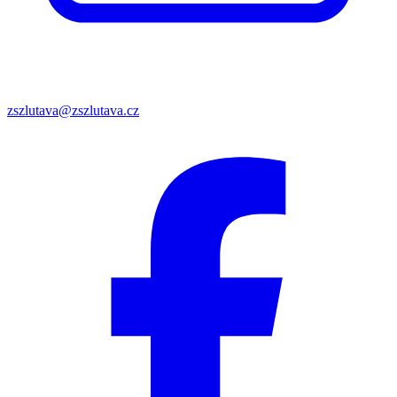
zszlutava@zszlutava.cz