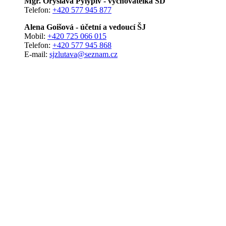
Mgr. Oryslava Pylypiv - vychovatelka ŠD
Telefon:
+420 577 945 877
Alena Goišová - účetní a vedoucí ŠJ
Mobil:
+420 725 066 015
Telefon:
+420 577 945 868
E-mail:
sjzlutava@seznam.cz