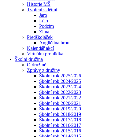
Historie MŠ
Tvoření s dětmi
Jaro
Léto
Podzim
Zima
Předškoláček
Angličtina hrou
Kalendář akcí
Virtuální prohlídka
Školní družina
O družině
Zprávy z družiny
Školní rok 2025⁄2026
Školní rok 2024⁄2025
Školní rok 2023⁄2024
Školní rok 2022⁄2023
Školní rok 2021⁄2022
Školní rok 2020⁄2021
Školní rok 2019⁄2020
Školní rok 2018⁄2019
Školní rok 2017⁄2018
Školní rok 2016⁄2017
Školní rok 2015⁄2016
Školní rok 2014⁄2015