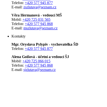
Telefon:
+420 577 945 877
E-mail:
zszlutava@seznam.cz
Věra Hermanová - vedoucí MŠ
Mobil:
+420 725 031 565
Telefon:
+420 577 945 868
E-mail:
mszlutava@seznam.cz
Kontakty
Mgr. Oryslava Pylypiv - vychovatelka ŠD
Telefon:
+420 577 945 877
Alena Goišová - účetní a vedoucí ŠJ
Mobil:
+420 725 066 015
Telefon:
+420 577 945 868
E-mail:
sjzlutava@seznam.cz