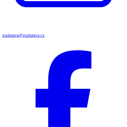
zszlutava@zszlutava.cz