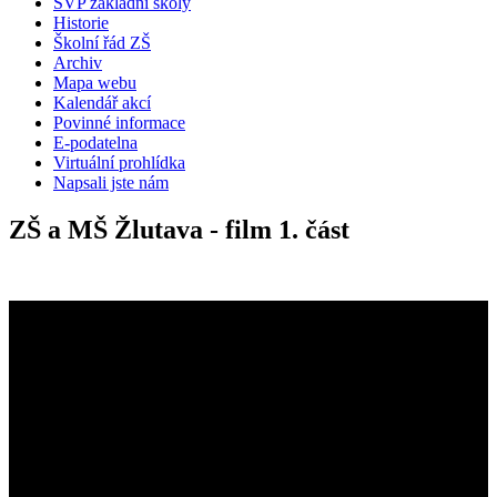
ŠVP základní školy
Historie
Školní řád ZŠ
Archiv
Mapa webu
Kalendář akcí
Povinné informace
E-podatelna
Virtuální prohlídka
Napsali jste nám
ZŠ a MŠ Žlutava - film 1. část