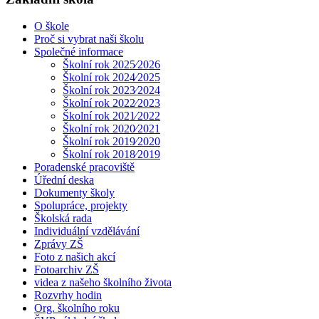
O škole
Proč si vybrat naši školu
Společné informace
Školní rok 2025⁄2026
Školní rok 2024⁄2025
Školní rok 2023⁄2024
Školní rok 2022⁄2023
Školní rok 2021⁄2022
Školní rok 2020⁄2021
Školní rok 2019⁄2020
Školní rok 2018⁄2019
Poradenské pracoviště
Úřední deska
Dokumenty školy
Spolupráce, projekty
Školská rada
Individuální vzdělávání
Zprávy ZŠ
Foto z našich akcí
Fotoarchiv ZŠ
videa z našeho školního života
Rozvrhy hodin
Org. školního roku