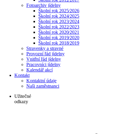
Fotoarchiv jídelny
Školní rok 2025⁄2026
Školní rok 2024⁄2025
Školní rok 2023⁄2024
Školní rok 2022⁄2023
Školní rok 2020⁄2021
Školní rok 2019⁄2020
Školní rok 2018⁄2019
Stravenky a stravné
Provozní řád jídelny
Vnitřní řád jídelny
Pracovníci jídelny
Kalendář akcí
Kontakt
Kontaktní údaje
Naši zaměstnanci
Užitečné
odkazy