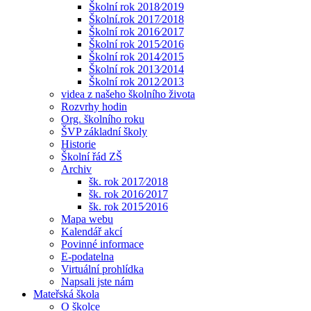
Školní rok 2018⁄2019
Školní.rok 2017⁄2018
Školní rok 2016⁄2017
Školní rok 2015⁄2016
Školní rok 2014⁄2015
Školní rok 2013⁄2014
Školní rok 2012⁄2013
videa z našeho školního života
Rozvrhy hodin
Org. školního roku
ŠVP základní školy
Historie
Školní řád ZŠ
Archiv
šk. rok 2017⁄2018
šk. rok 2016⁄2017
šk. rok 2015⁄2016
Mapa webu
Kalendář akcí
Povinné informace
E-podatelna
Virtuální prohlídka
Napsali jste nám
Mateřská škola
O školce