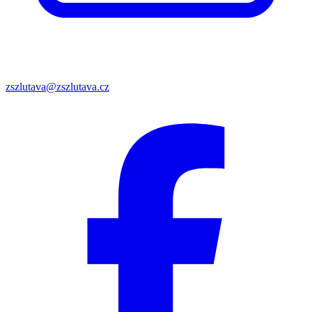
zszlutava@zszlutava.cz