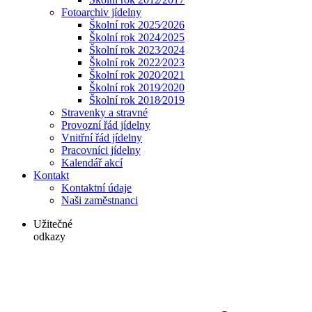
Fotoarchiv jídelny
Školní rok 2025⁄2026
Školní rok 2024⁄2025
Školní rok 2023⁄2024
Školní rok 2022⁄2023
Školní rok 2020⁄2021
Školní rok 2019⁄2020
Školní rok 2018⁄2019
Stravenky a stravné
Provozní řád jídelny
Vnitřní řád jídelny
Pracovníci jídelny
Kalendář akcí
Kontakt
Kontaktní údaje
Naši zaměstnanci
Užitečné
odkazy