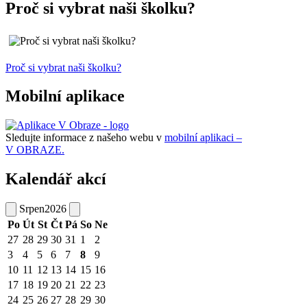
Proč si vybrat naši školku?
Proč si vybrat naši školku?
Mobilní aplikace
Sledujte informace z našeho webu v
mobilní aplikaci –
V OBRAZE.
Kalendář akcí
Srpen
2026
Po
Út
St
Čt
Pá
So
Ne
27
28
29
30
31
1
2
3
4
5
6
7
8
9
10
11
12
13
14
15
16
17
18
19
20
21
22
23
24
25
26
27
28
29
30