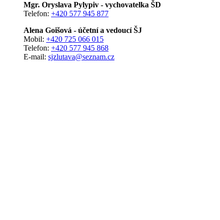
Mgr. Oryslava Pylypiv - vychovatelka ŠD
Telefon:
+420 577 945 877
Alena Goišová - účetní a vedoucí ŠJ
Mobil:
+420 725 066 015
Telefon:
+420 577 945 868
E-mail:
sjzlutava@seznam.cz