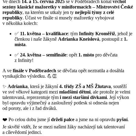
Ve dnech
14. a 15. června 2025
se v Poděbradech konal
vrchol
sezóny klasické mažoretky v miniformacích – Mistrovství České
republiky
, na kterém se utkaly jen ty
nejlepší týmy z celé
republiky
. Účast ve finále si musely mažoretky vybojovat
v několika kolech:
✅
11. května – kvalifikace
: tým
Infinity Kroměříž
, jehož je
členkou i naše žákyně
Adrianka Kneislová
, postoupil z
1.
místa
.
✅
24. května – semifinále
: opět
1. místo
pro děvčata
z Infinity!
A ve
finále v Poděbradech
se děvčata opět neztratila a dosáhla
vynikajícího výsledku. 💪👏
✨
Adrianka
, která je žákyní
4. třídy ZŠ a MŠ Žlutava
, soutěží
ve své věkové kategorii mezi
mladšími dětmi
, ale protože je velmi
talentovaná, reprezentuje tým
i mezi staršími dívkami
. Její výkon
byl opravdu výjimečný a zasloužený potlesk si odnesla nejen
od poroty, ale i z řad diváků.
❤️ Po celou dobu jsme jí
drželi palce
a jsme na ni opravdu
pyšní
.
Je skvělé vidět, že se mezi našimi žáky nacházejí tak talentovaní
a cílevědomí jedinci.