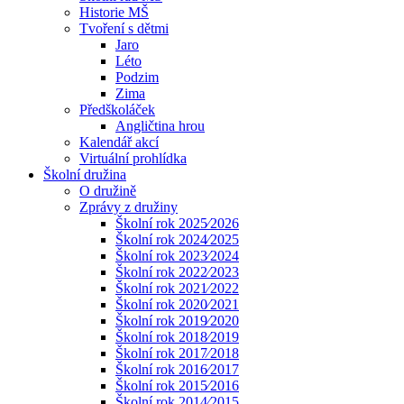
Historie MŠ
Tvoření s dětmi
Jaro
Léto
Podzim
Zima
Předškoláček
Angličtina hrou
Kalendář akcí
Virtuální prohlídka
Školní družina
O družině
Zprávy z družiny
Školní rok 2025⁄2026
Školní rok 2024⁄2025
Školní rok 2023⁄2024
Školní rok 2022⁄2023
Školní rok 2021⁄2022
Školní rok 2020⁄2021
Školní rok 2019⁄2020
Školní rok 2018⁄2019
Školní rok 2017⁄2018
Školní rok 2016⁄2017
Školní rok 2015⁄2016
Školní rok 2014⁄2015