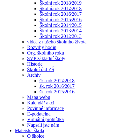
Školní rok 2018⁄2019
Školní.rok 2017⁄2018
Školní rok 2016⁄2017
Školní rok 2015⁄2016
Školní rok 2014⁄2015
Školní rok 2013⁄2014
Školní rok 2012⁄2013
videa z našeho školního života
Rozvrhy hodin
Org. školního roku
ŠVP základní školy
Historie
Školní řád ZŠ
Archiv
šk. rok 2017⁄2018
šk. rok 2016⁄2017
šk. rok 2015⁄2016
Mapa webu
Kalendář akcí
Povinné informace
E-podatelna
Virtuální prohlídka
Napsali jste nám
Mateřská škola
O školce