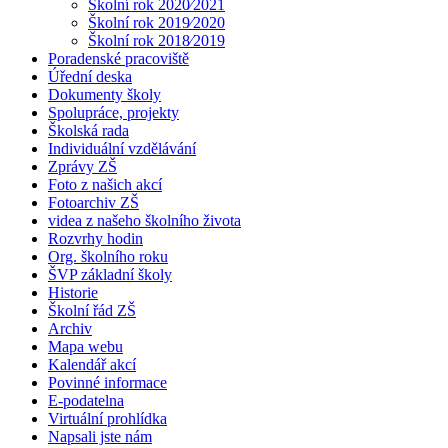
Školní rok 2020⁄2021
Školní rok 2019⁄2020
Školní rok 2018⁄2019
Poradenské pracoviště
Úřední deska
Dokumenty školy
Spolupráce, projekty
Školská rada
Individuální vzdělávání
Zprávy ZŠ
Foto z našich akcí
Fotoarchiv ZŠ
videa z našeho školního života
Rozvrhy hodin
Org. školního roku
ŠVP základní školy
Historie
Školní řád ZŠ
Archiv
Mapa webu
Kalendář akcí
Povinné informace
E-podatelna
Virtuální prohlídka
Napsali jste nám